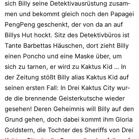
sich Billy sei­ne Detektivausrüstung zusam­
men und bekommt gleich noch den Papagei
PengPeng geschenkt, der von da an auf
Billys Hut hockt. Sitz des Detektivbüros ist
Tante Barbettas Häuschen, dort zieht Billy
einen Poncho und eine Maske über, um
sich zu tar­nen, er wird zu Kaktus Kid … In
der Zeitung stößt Billy ali­as Kaktus Kid auf
sei­nen ers­ten Fall: In Drei Kaktus City wur­
de die bren­nen­de Geisterkutsche wie­der
gese­hen! Deren Geheimnis will Billy auf den
Grund gehen, doch dabei kommt ihm Gloria
Goldstern, die Tochter des Sheriffs von Drei