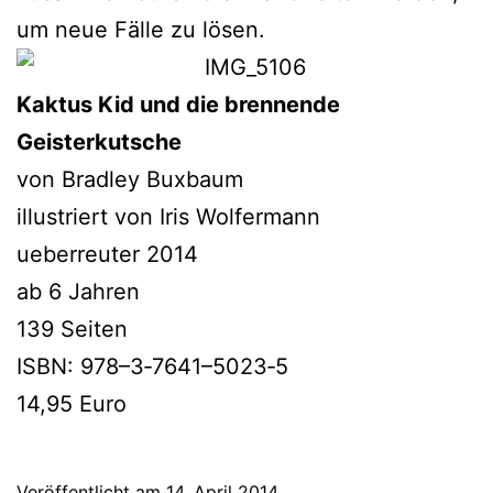
um neue Fälle zu lösen.
Kaktus Kid und die bren­nen­de
Geisterkutsche
von Bradley Buxbaum
illus­triert von Iris Wolfermann
ueber­reu­ter 2014
ab 6 Jahren
139 Seiten
ISBN: 978–3‑7641–5023‑5
14,95 Euro
Veröffentlicht am
14. April 2014