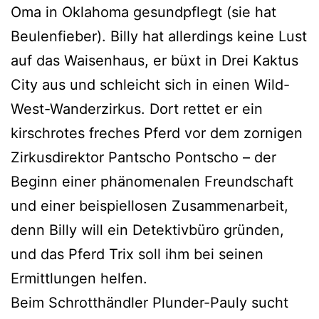
Oma in Oklahoma gesund­pflegt (sie hat
Beulenfieber). Billy hat aller­dings kei­ne Lust
auf das Waisenhaus, er büxt in Drei Kaktus
City aus und schleicht sich in einen Wild-
West-Wanderzirkus. Dort ret­tet er ein
kirsch­ro­tes fre­ches Pferd vor dem zor­ni­gen
Zirkusdirektor Pantscho Pontscho – der
Beginn einer phä­no­me­na­len Freundschaft
und einer bei­spiel­lo­sen Zusammenarbeit,
denn Billy will ein Detektivbüro grün­den,
und das Pferd Trix soll ihm bei sei­nen
Ermittlungen helfen.
Beim Schrotthändler Plunder-Pauly sucht