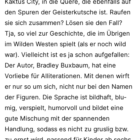
Kaktus City, in die Quere, die eben­falls auf
den Spuren der Geisterkutsche ist. Raufen
sie sich zusam­men? Lösen sie den Fall?
Tja, so viel zur Geschichte, die im Übrigen
im Wilden Westen spielt (als er noch wild
war). Vielleicht ist es ja schon auf­ge­fal­len:
Der Autor, Bradley Buxbaum, hat eine
Vorliebe für Alliterationen. Mit denen wirft
er nur so um sich, nicht nur bei den Namen
der Figuren. Die Sprache ist bild­haft, blu­
mig, ver­spielt, humor­voll und bil­det eine
gute Mischung mit der span­nen­den
Handlung, sodass es nicht zu grus­lig bzw.
zu ernst wird, pas­send für Kinder ab sechs