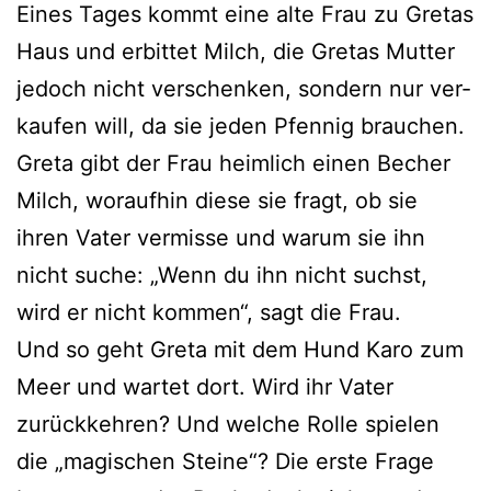
Eines Tages kommt eine alte Frau zu Gretas
Haus und erbit­tet Milch, die Gretas Mutter
jedoch nicht ver­schen­ken, son­dern nur ver­
kau­fen will, da sie jeden Pfennig brau­chen.
Greta gibt der Frau heim­lich einen Becher
Milch, wor­auf­hin die­se sie fragt, ob sie
ihren Vater ver­mis­se und war­um sie ihn
nicht suche: „Wenn du ihn nicht suchst,
wird er nicht kom­men“, sagt die Frau.
Und so geht Greta mit dem Hund Karo zum
Meer und war­tet dort. Wird ihr Vater
zurück­keh­ren? Und wel­che Rolle spie­len
die „magi­schen Steine“? Die ers­te Frage