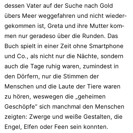
des­sen Vater auf der Suche nach Gold
übers Meer weg­ge­fah­ren und nicht wie­der­
ge­kom­men ist, Greta und ihre Mutter kom­
men nur gera­de­so über die Runden. Das
Buch spielt in einer Zeit ohne Smartphone
und Co., als nicht nur die Nächte, son­dern
auch die Tage ruhig waren, zumin­dest in
den Dörfern, nur die Stimmen der
Menschen und die Laute der Tiere waren
zu hören, wes­we­gen die „gehei­men
Geschöpfe“ sich manch­mal den Menschen
zeig­ten: Zwerge und wei­ße Gestalten, die
Engel, Elfen oder Feen sein konnten.