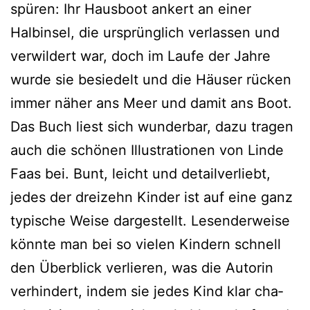
spü­ren: Ihr Hausboot ankert an einer
Halbinsel, die ursprüng­lich ver­las­sen und
ver­wil­dert war, doch im Laufe der Jahre
wur­de sie besie­delt und die Häuser rücken
immer näher ans Meer und damit ans Boot.
Das Buch liest sich wun­der­bar, dazu tra­gen
auch die schö­nen Illustrationen von Linde
Faas bei. Bunt, leicht und detail­ver­liebt,
jedes der drei­zehn Kinder ist auf eine ganz
typi­sche Weise dar­ge­stellt. Lesenderweise
könn­te man bei so vie­len Kindern schnell
den Überblick ver­lie­ren, was die Autorin
ver­hin­dert, indem sie jedes Kind klar cha­