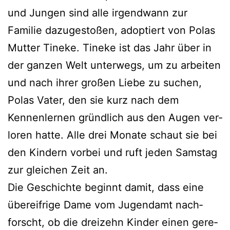
und Jungen sind alle irgend­wann zur
Familie dazu­ge­sto­ßen, adop­tiert von Polas
Mutter Tineke. Tineke ist das Jahr über in
der gan­zen Welt unter­wegs, um zu arbei­ten
und nach ihrer gro­ßen Liebe zu suchen,
Polas Vater, den sie kurz nach dem
Kennenlernen gründ­lich aus den Augen ver­
lo­ren hat­te. Alle drei Monate schaut sie bei
den Kindern vor­bei und ruft jeden Samstag
zur glei­chen Zeit an.
Die Geschichte beginnt damit, dass eine
über­eif­ri­ge Dame vom Jugendamt nach­
forscht, ob die drei­zehn Kinder einen gere­