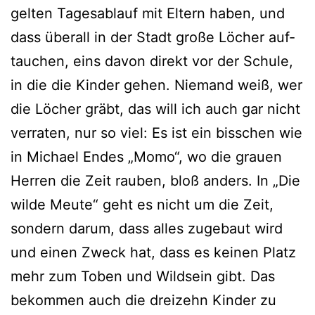
gel­ten Tagesablauf mit Eltern haben, und
dass über­all in der Stadt gro­ße Löcher auf­
tau­chen, eins davon direkt vor der Schule,
in die die Kinder gehen. Niemand weiß, wer
die Löcher gräbt, das will ich auch gar nicht
ver­ra­ten, nur so viel: Es ist ein biss­chen wie
in Michael Endes „Momo“, wo die grau­en
Herren die Zeit rau­ben, bloß anders. In „Die
wil­de Meute“ geht es nicht um die Zeit,
son­dern dar­um, dass alles zuge­baut wird
und einen Zweck hat, dass es kei­nen Platz
mehr zum Toben und Wildsein gibt. Das
bekom­men auch die drei­zehn Kinder zu