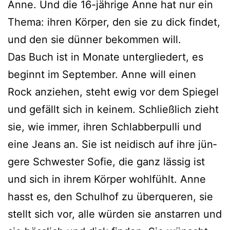
Anne. Und die 16-jäh­ri­ge Anne hat nur ein
Thema: ihren Körper, den sie zu dick fin­det,
und den sie dün­ner bekom­men will.
Das Buch ist in Monate unter­glie­dert, es
beginnt im September. Anne will einen
Rock anzie­hen, steht ewig vor dem Spiegel
und gefällt sich in kei­nem. Schließlich zieht
sie, wie immer, ihren Schlabberpulli und
eine Jeans an. Sie ist nei­disch auf ihre jün­
ge­re Schwester Sofie, die ganz läs­sig ist
und sich in ihrem Körper wohl­fühlt. Anne
hasst es, den Schulhof zu über­que­ren, sie
stellt sich vor, alle wür­den sie anstar­ren und