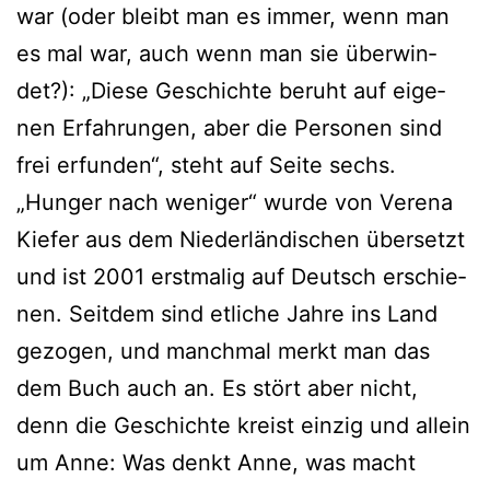
war (oder bleibt man es immer, wenn man
es mal war, auch wenn man sie über­win­
det?): „Diese Geschichte beruht auf eige­
nen Erfahrungen, aber die Personen sind
frei erfun­den“, steht auf Seite sechs.
„Hunger nach weni­ger“ wur­de von Verena
Kiefer aus dem Niederländischen über­setzt
und ist 2001 erst­ma­lig auf Deutsch erschie­
nen. Seitdem sind etli­che Jahre ins Land
gezo­gen, und manch­mal merkt man das
dem Buch auch an. Es stört aber nicht,
denn die Geschichte kreist ein­zig und allein
um Anne: Was denkt Anne, was macht