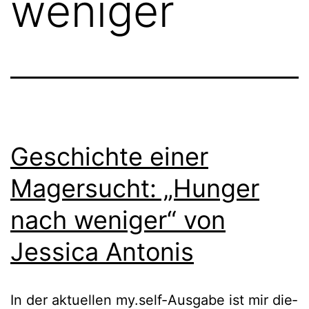
weniger
Geschichte einer
Magersucht: „Hunger
nach weniger“ von
Jessica Antonis
In der aktu­el­len my.self-Ausgabe ist mir die­