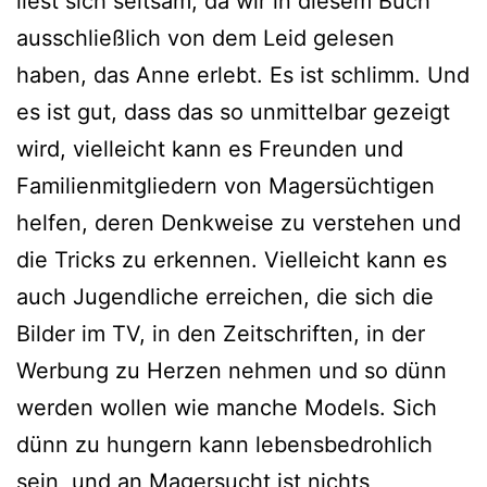
liest sich selt­sam, da wir in die­sem Buch
aus­schließ­lich von dem Leid gele­sen
haben, das Anne erlebt. Es ist schlimm. Und
es ist gut, dass das so unmit­tel­bar gezeigt
wird, viel­leicht kann es Freunden und
Familienmitgliedern von Magersüchtigen
hel­fen, deren Denkweise zu ver­ste­hen und
die Tricks zu erken­nen. Vielleicht kann es
auch Jugendliche errei­chen, die sich die
Bilder im TV, in den Zeitschriften, in der
Werbung zu Herzen neh­men und so dünn
wer­den wol­len wie man­che Models. Sich
dünn zu hun­gern kann lebens­be­droh­lich
sein, und an Magersucht ist nichts