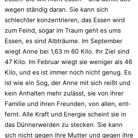
we­gen stän­dig dar­an. Sie kann sich
schlech­ter kon­zen­trie­ren, das Essen wird
zum Feind, sogar im Traum geht es ums
Essen, es sind Albträume. Im September
wiegt Anne bei 1,63 m 60 Kilo. Ihr Ziel sind
47 Kilo. Im Februar wiegt sie weni­ger als 46
Kilo, und es ist immer noch nicht genug. Es
ist wie ein Sog, der Anne mit sich reißt und
kein Anhalten mehr zulässt, sie von ihrer
Familie und ihren Freunden, von allen, ent­
fernt. Alle Kraft und Energie scheint sie in
das Dünnerwerden zu ste­cken. Sie kann
sich nicht gegen ihre Mutter und gegen ihre