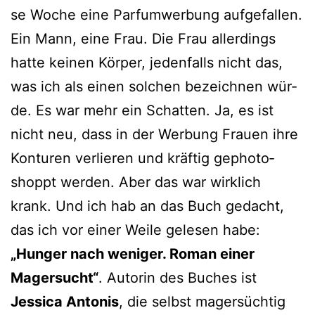
se Woche eine Parfumwerbung auf­ge­fal­len.
Ein Mann, eine Frau. Die Frau aller­dings
hat­te kei­nen Körper, jeden­falls nicht das,
was ich als einen sol­chen bezeich­nen wür­
de. Es war mehr ein Schatten. Ja, es ist
nicht neu, dass in der Werbung Frauen ihre
Konturen ver­lie­ren und kräf­tig gepho­to­
shop­pt wer­den. Aber das war wirk­lich
krank. Und ich hab an das Buch gedacht,
das ich vor einer Weile gele­sen habe:
„Hunger nach weni­ger. Roman einer
Magersucht“
. Autorin des Buches ist
Jessica Antonis
, die selbst mager­süch­tig