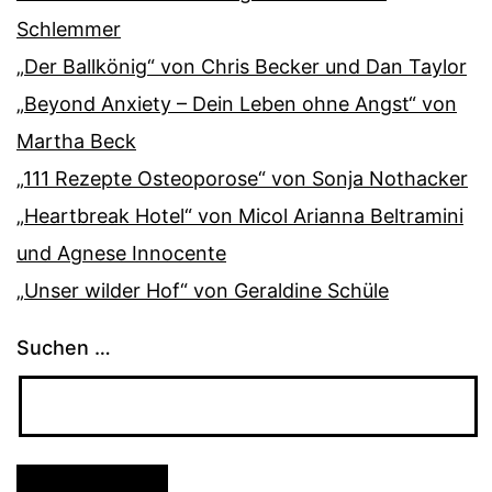
Schlemmer
„Der Ballkönig“ von Chris Becker und Dan Taylor
„Beyond Anxiety – Dein Leben ohne Angst“ von
Martha Beck
„111 Rezepte Osteoporose“ von Sonja Nothacker
„Heartbreak Hotel“ von Micol Arianna Beltramini
und Agnese Innocente
„Unser wilder Hof“ von Geraldine Schüle
Suchen …