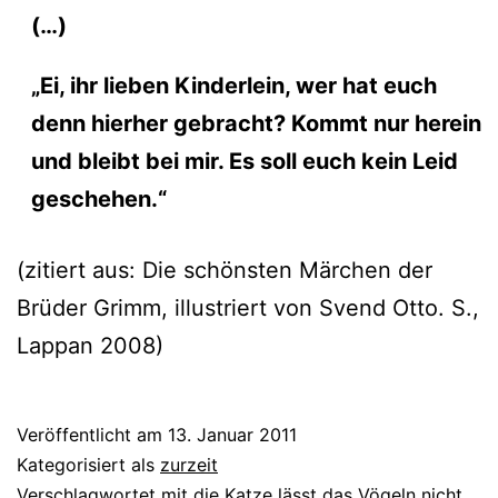
(…)
„Ei, ihr lie­ben Kinderlein, wer hat euch
denn hier­her gebracht? Kommt nur her­ein
und bleibt bei mir. Es soll euch kein Leid
geschehen.“
(zitiert aus: Die schöns­ten Märchen der
Brüder Grimm, illus­triert von Svend Otto. S.,
Lappan 2008)
Veröffentlicht am
13. Januar 2011
Kategorisiert als
zurzeit
Verschlagwortet mit
die Katze lässt das Vögeln nicht
,