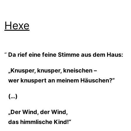
Hexe
Da rief eine fei­ne Stimme aus dem Haus:
„Knusper, knus­per, kneischen –
wer knus­pert an mei­nem Häuschen?“
(…)
„Der Wind, der Wind,
das himm­li­sche Kind!“