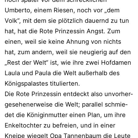
Umberto, einem Riesen, noch vor „dem
Volk“, mit dem sie plötz­lich dau­ernd zu tun
hat, hat die Rote Prinzessin Angst. Zum
einen, weil sie kei­ne Ahnung von nichts
hat, zum andern, weil sie neu­gie­rig auf den
„Rest der Welt“ ist, wie ihre zwei Hofdamen
Laula und Paula die Welt außer­halb des
Königspalastes titulierten.
Die Rote Prinzessin ent­deckt also unvor­her­
ge­se­he­ner­wei­se die Welt; par­al­lel schmie­
det die Königinmutter einen Plan, um ihre
Enkeltochter zu befrei­en, und in einer
Kneipe wie­gelt Opa Tannenbaum die Leute