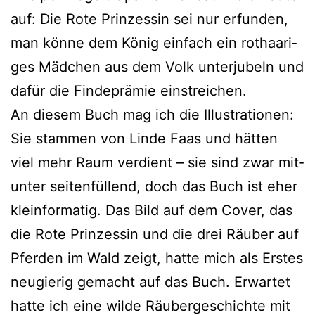
auf: Die Rote Prinzessin sei nur erfun­den,
man kön­ne dem König ein­fach ein rot­haa­ri­
ges Mädchen aus dem Volk unter­ju­beln und
dafür die Findeprämie einstreichen.
An die­sem Buch mag ich die Illustrationen:
Sie stam­men von Linde Faas und hät­ten
viel mehr Raum ver­dient – sie sind zwar mit­
un­ter sei­ten­fül­lend, doch das Buch ist eher
klein­for­ma­tig. Das Bild auf dem Cover, das
die Rote Prinzessin und die drei Räuber auf
Pferden im Wald zeigt, hat­te mich als Erstes
neu­gie­rig gemacht auf das Buch. Erwartet
hat­te ich eine wil­de Räubergeschichte mit