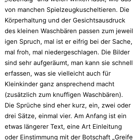
von man­chen Spielzeugkuscheltieren. Die
Körperhaltung und der Gesichtsausdruck
des klei­nen Waschbären pas­sen zum jewei­l
i­gen Spruch, mal ist er eif­rig bei der Sache,
mal froh, mal nie­der­ge­schla­gen. Die Bilder
sind sehr auf­ge­räumt, man kann sie schnell
erfas­sen, was sie viel­leicht auch für
Kleinkinder ganz anspre­chend macht
(zusätz­lich zum knuf­fi­gen Waschbären).
Die Sprüche sind eher kurz, ein, zwei oder
drei Sätze, ein­mal vier. Am Anfang ist ein
etwas län­ge­rer Text, eine Art Einleitung
oder Einstimmung mit der Botschaft „Greife