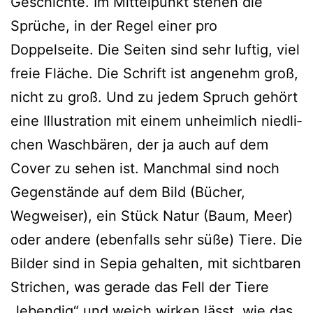
Geschichte. Im Mittelpunkt ste­hen die
Sprüche, in der Regel einer pro
Doppelseite. Die Seiten sind sehr luf­tig, viel
freie Fläche. Die Schrift ist ange­nehm groß,
nicht zu groß. Und zu jedem Spruch gehört
eine Illustration mit einem unheim­lich nied­li­
chen Waschbären, der ja auch auf dem
Cover zu sehen ist. Manchmal sind noch
Gegenstände auf dem Bild (Bücher,
Wegweiser), ein Stück Natur (Baum, Meer)
oder ande­re (eben­falls sehr süße) Tiere. Die
Bilder sind in Sepia gehal­ten, mit sicht­ba­ren
Strichen, was gera­de das Fell der Tiere
„leben­dig“ und weich wir­ken lässt, wie das