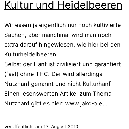
Kultur und Heidelbeeren
Wir essen ja eigent­lich nur noch kul­ti­vier­te
Sachen, aber manch­mal wird man noch
extra dar­auf hin­ge­wie­sen, wie hier bei den
Kulturheidelbeeren.
Selbst der Hanf ist zivi­li­siert und garan­tiert
(fast) ohne THC. Der wird aller­dings
Nutzhanf genannt und nicht Kulturhanf.
Einen lesens­wer­ten Artikel zum Thema
Nutzhanf gibt es hier:
www.jako‑o.eu
.
Veröffentlicht am
13. August 2010