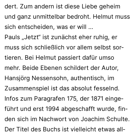
dert. Zum andern ist die­se Liebe geheim
und ganz unmit­tel­bar bedroht. Helmut muss
sich ent­schei­den, was er will …
Pauls „Jetzt“ ist zunächst eher ruhig, er
muss sich schließ­lich vor allem selbst sor­
tie­ren. Bei Helmut pas­siert dafür umso
mehr. Beide Ebenen schil­dert der Autor,
Hansjörg Nessensohn, authen­tisch, im
Zusammenspiel ist das abso­lut fes­selnd.
Infos zum Paragrafen 175, der 1871 ein­ge­
führt und erst 1994 abge­schafft wur­de, fin­
den sich im Nachwort von Joachim Schulte.
Der Titel des Buchs ist viel­leicht etwas all­