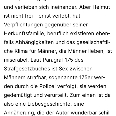
und ver­lie­ben sich inein­an­der. Aber Helmut
ist nicht frei – er ist ver­lobt, hat
Verpflichtungen gegen­über sei­ner
Herkunftsfamilie, beruf­lich exis­tie­ren eben­
falls Abhängigkeiten und das gesell­schaft­li­
che Klima für Männer, die Männer lie­ben, ist
mise­ra­bel. Laut Paragraf 175 des
Strafgesetzbuches ist Sex zwi­schen
Männern straf­bar, soge­nann­te 175er wer­
den durch die Polizei ver­folgt, sie wer­den
gede­mü­tigt und ver­ur­teilt. Zum einen ist da
also eine Liebesgeschichte, eine
Annäherung, die der Autor wun­der­bar schil­