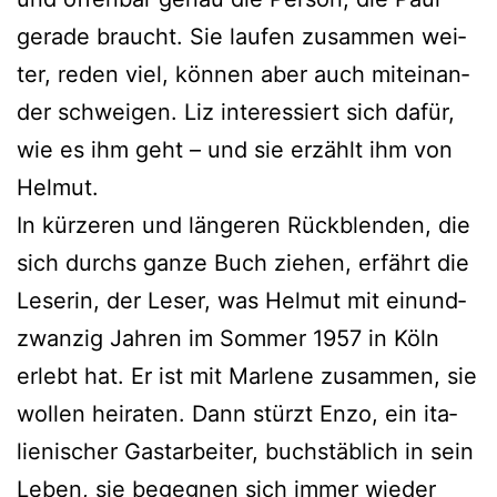
gera­de braucht. Sie lau­fen zusam­men wei­
ter, reden viel, kön­nen aber auch mit­ein­an­
der schwei­gen. Liz inter­es­siert sich dafür,
wie es ihm geht – und sie erzählt ihm von
Helmut.
In kür­ze­ren und län­ge­ren Rückblenden, die
sich durchs gan­ze Buch zie­hen, erfährt die
Leserin, der Leser, was Helmut mit ein­und­
zwan­zig Jahren im Sommer 1957 in Köln
erlebt hat. Er ist mit Marlene zusam­men, sie
wol­len hei­ra­ten. Dann stürzt Enzo, ein ita­
lie­ni­scher Gastarbeiter, buch­stäb­lich in sein
Leben, sie begeg­nen sich immer wie­der