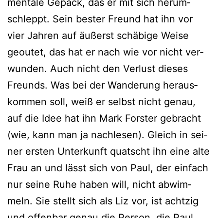
men­ta­le Gepäck, das er mit sich her­um­
schleppt. Sein bes­ter Freund hat ihn vor
vier Jahren auf äußerst schä­bi­ge Weise
geoutet, das hat er nach wie vor nicht ver­
wun­den. Auch nicht den Verlust die­ses
Freunds. Was bei der Wanderung her­aus­
kom­men soll, weiß er selbst nicht genau,
auf die Idee hat ihn Mark Forster gebracht
(wie, kann man ja nach­le­sen). Gleich in sei­
ner ers­ten Unterkunft quatscht ihn eine alte
Frau an und lässt sich von Paul, der ein­fach
nur sei­ne Ruhe haben will, nicht abwim­
meln. Sie stellt sich als Liz vor, ist acht­zig
und offen­bar genau die Person, die Paul