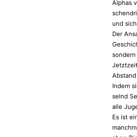
Alphas v
schen­dr
und sich
Der Ansa
Geschich
son­dern
Jetztzei
Abstand 
Indem si
selnd Se
alle Ju
Es ist e
manch­ma