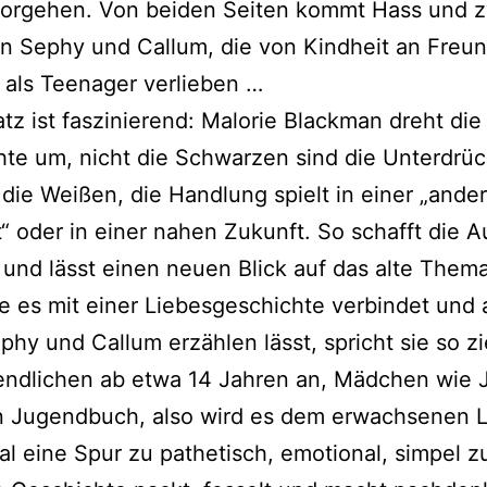
or­ge­hen. Von bei­den Seiten kommt Hass und z
in Sephy und Callum, die von Kindheit an Freu
 als Teenager verlieben …
tz ist fas­zi­nie­rend: Malorie Blackman dreht die
te um, nicht die Schwarzen sind die Unterdrüc
 die Weißen, die Handlung spielt in einer „ande­
t“ oder in einer nahen Zukunft. So schafft die A
und lässt einen neu­en Blick auf das alte Thema
e es mit einer Liebesgeschichte ver­bin­det und
phy und Callum erzäh­len lässt, spricht sie so zi
gendlichen ab etwa 14 Jahren an, Mädchen wie 
in Jugendbuch, also wird es dem erwach­se­nen 
l eine Spur zu pathe­tisch, emo­tio­nal, sim­pel z