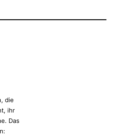
, die
t, ihr
he. Das
n: