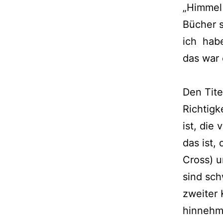
„Himmel 
Bücher s
ich habe
das war 
Den Tite
Richtigk
ist, die
das ist,
Cross) u
sind sch
zwei­ter 
hin­neh­