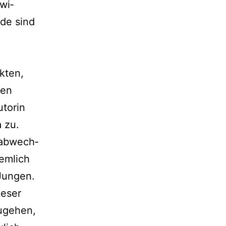
wi­
nde sind
kten,
ren
utorin
 zu.
 abwech­
em­lich
Jungen.
Leser
uge­hen,