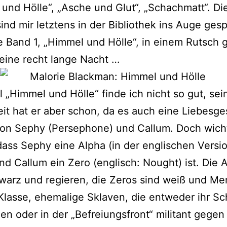
und Hölle“, „Asche und Glut“, „Schachmatt“. Di
ind mir letz­tens in der Bibliothek ins Auge gesp
 Band 1, „Himmel und Hölle“, in einem Rutsch g
eine recht lan­ge Nacht …
l „Himmel und Hölle“ fin­de ich nicht so gut, sei­
eit hat er aber schon, da es auch eine Liebesg
 von Sephy (Persephone) und Callum. Doch wich­ti
 dass Sephy eine Alpha (in der eng­li­schen Versi
nd Callum ein Zero (eng­lisch: Nought) ist. Die 
warz und regie­ren, die Zeros sind weiß und M
Klasse, ehe­ma­li­ge Sklaven, die ent­we­der ihr Sc
men oder in der „Befreiungsfront“ mili­tant gegen