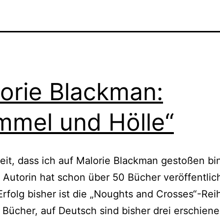
orie Blackman:
mmel und Hölle“
it, dass ich auf Malorie Blackman gesto­ßen bin
he Autorin hat schon über 50 Bücher ver­öf­fent­lich
 Erfolg bis­her ist die „Noughts and Crosses“-Rei
r Bücher, auf Deutsch sind bis­her drei erschie­ne