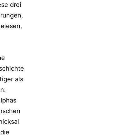
ese drei
run­gen,
ele­sen,
ne
eschichte
­ger als
on:
Alphas
enschen
hicksal
 die