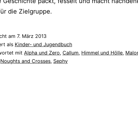
e Geschichte packt, fes­selt und macht nach­denk­
für die Zielgruppe.
icht am
7. März 2013
ert als
Kinder- und Jugendbuch
wortet mit
Alpha und Zero
,
Callum
,
Himmel und Hölle
,
Malor
,
Noughts and Crosses
,
Sephy