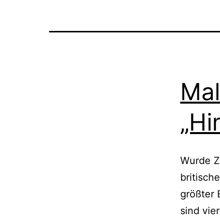
Mal
„Hi
Wurde Ze
bri­ti­sc
größ­ter
sind vie