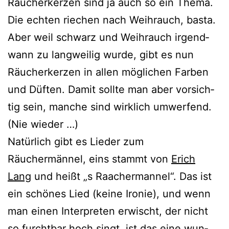
Räucherkerzen sind ja auch so ein Thema.
Die ech­ten rie­chen nach Weihrauch, bas­ta.
Aber weil schwarz und Weihrauch irgend­
wann zu lang­wei­lig wur­de, gibt es nun
Räucherkerzen in allen mög­li­chen Farben
und Düften. Damit soll­te man aber vor­sich­
tig sein, man­che sind wirk­lich umwer­fend.
(Nie wieder …)
Natürlich gibt es Lieder zum
Räuchermännel, eins stammt von
Erich
Lang
und heißt „s Raachermannel“. Das ist
ein schö­nes Lied (kei­ne Ironie), und wenn
man einen Interpreten erwischt, der nicht
so furcht­bar hoch singt, ist das eine wun­