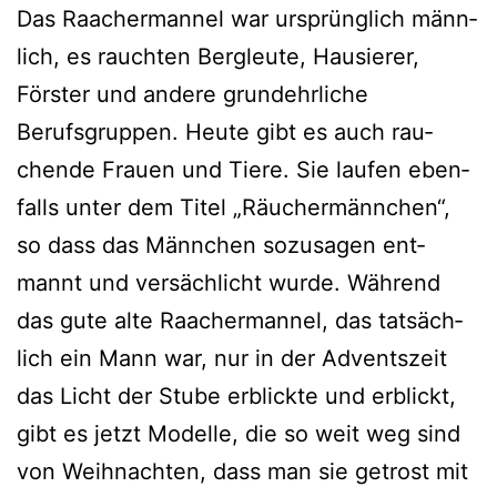
Das Raachermannel war ursprüng­lich männ­
lich, es rauch­ten Bergleute, Hausierer,
Förster und ande­re grund­ehr­li­che
Berufsgruppen. Heute gibt es auch rau­
chen­de Frauen und Tiere. Sie lau­fen eben­
falls unter dem Titel „Räuchermännchen“,
so dass das Männchen sozu­sa­gen ent­
mannt und ver­säch­licht wur­de. Während
das gute alte Raachermannel, das tat­säch­
lich ein Mann war, nur in der Adventszeit
das Licht der Stube erblick­te und erblickt,
gibt es jetzt Modelle, die so weit weg sind
von Weihnachten, dass man sie getrost mit