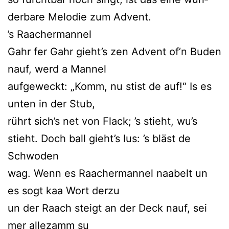
der­ba­re Melodie zum Advent.
’s Raachermannel
Gahr fer Gahr gieht’s zen Advent of’n Buden
nauf, werd a Mannel
auf­ge­weckt: „Komm, nu stist de auf!“ Is es
unten in der Stub,
rührt sich’s net von Flack; ’s stieht, wu’s
stieht. Doch ball gieht’s lus: ’s bläst de
Schwoden
wag. Wenn es Raachermannel naa­belt un
es sogt kaa Wort derzu
un der Raach steigt an der Deck nauf, sei
mer alle­zamm su