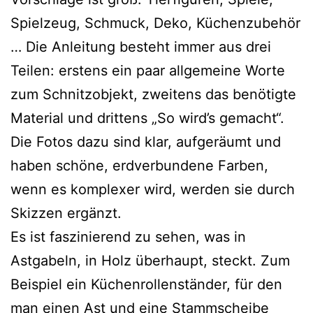
Spielzeug, Schmuck, Deko, Küchenzubehör
… Die Anleitung besteht immer aus drei
Teilen: ers­tens ein paar all­ge­mei­ne Worte
zum Schnitzobjekt, zwei­tens das benö­tig­te
Material und drit­tens „So wird’s gemacht“.
Die Fotos dazu sind klar, auf­ge­räumt und
haben schö­ne, erd­ver­bun­de­ne Farben,
wenn es kom­ple­xer wird, wer­den sie durch
Skizzen ergänzt.
Es ist fas­zi­nie­rend zu sehen, was in
Astgabeln, in Holz über­haupt, steckt. Zum
Beispiel ein Küchenrollenständer, für den
man einen Ast und eine Stammscheibe