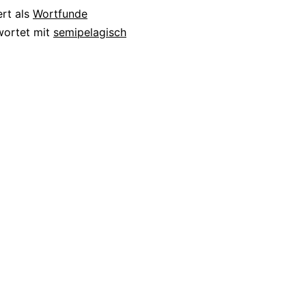
ert als
Wortfunde
wortet mit
semipelagisch