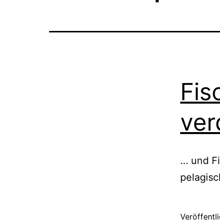
Fis
ver
… und Fi
pe­la­gis
Veröffentl