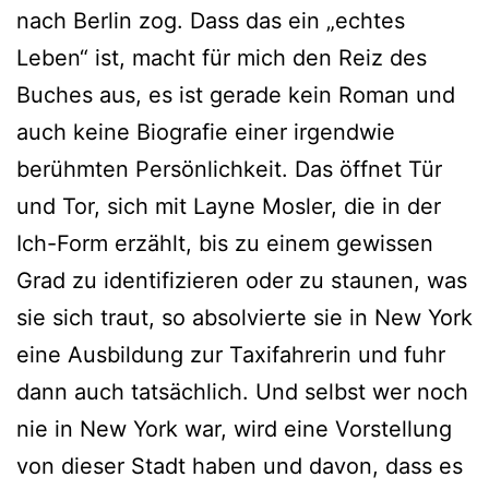
nach Berlin zog. Dass das ein „ech­tes
Leben“ ist, macht für mich den Reiz des
Buches aus, es ist gera­de kein Roman und
auch kei­ne Biografie einer irgend­wie
berühm­ten Persönlichkeit. Das öff­net Tür
und Tor, sich mit Layne Mosler, die in der
Ich-Form erzählt, bis zu einem gewis­sen
Grad zu iden­ti­fi­zie­ren oder zu stau­nen, was
sie sich traut, so absol­vier­te sie in New York
eine Ausbildung zur Taxifahrerin und fuhr
dann auch tat­säch­lich. Und selbst wer noch
nie in New York war, wird eine Vorstellung
von die­ser Stadt haben und davon, dass es