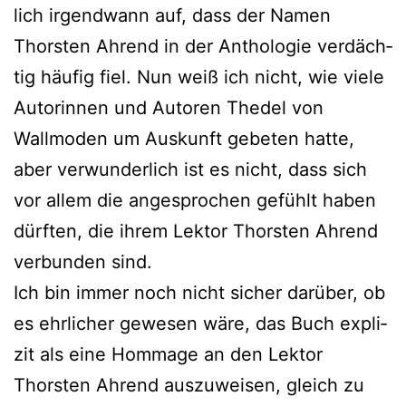
lich irgend­wann auf, dass der Namen
Thorsten Ahrend in der Anthologie ver­däch­
tig häu­fig fiel. Nun weiß ich nicht, wie vie­le
Autorinnen und Autoren Thedel von
Wallmoden um Auskunft gebe­ten hat­te,
aber ver­wun­der­lich ist es nicht, dass sich
vor allem die ange­spro­chen gefühlt haben
dürf­ten, die ihrem Lektor Thorsten Ahrend
ver­bun­den sind.
Ich bin immer noch nicht sicher dar­über, ob
es ehr­li­cher gewe­sen wäre, das Buch expli­
zit als eine Hommage an den Lektor
Thorsten Ahrend aus­zu­wei­sen, gleich zu