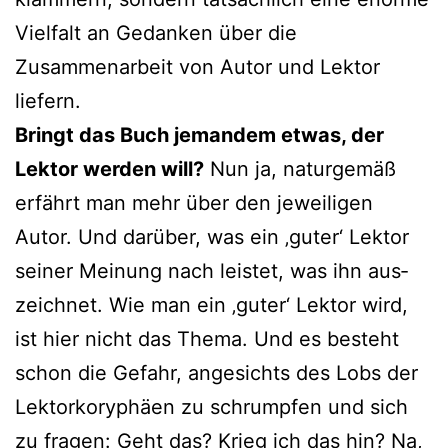
Vielfalt an Gedanken über die
Zusammenarbeit von Autor und Lektor
liefern.
Bringt das Buch jeman­dem etwas, der
Lektor wer­den will?
Nun ja, natur­ge­mäß
erfährt man mehr über den jewei­li­gen
Autor. Und dar­über, was ein ‚guter‘ Lektor
sei­ner Meinung nach leis­tet, was ihn aus­
zeich­net. Wie man ein ‚guter‘ Lektor wird,
ist hier nicht das Thema. Und es besteht
schon die Gefahr, ange­sichts des Lobs der
Lektorkoryphäen zu schrump­fen und sich
zu fra­gen: Geht das? Krieg ich das hin? Na,