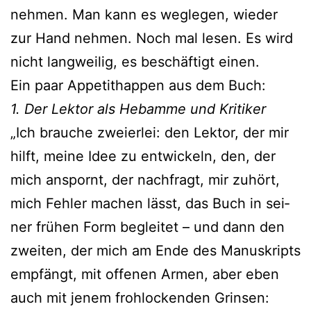
neh­men. Man kann es weg­le­gen, wie­der
zur Hand neh­men. Noch mal lesen. Es wird
nicht lang­wei­lig, es beschäf­tigt einen.
Ein paar Appetithappen aus dem Buch:
1. Der Lektor als Hebamme und Kritiker
„Ich brau­che zwei­er­lei: den Lektor, der mir
hilft, mei­ne Idee zu ent­wi­ckeln, den, der
mich anspornt, der nach­fragt, mir zuhört,
mich Fehler machen lässt, das Buch in sei­
ner frü­hen Form beglei­tet – und dann den
zwei­ten, der mich am Ende des Manuskripts
emp­fängt, mit offe­nen Armen, aber eben
auch mit jenem froh­lo­cken­den Grinsen: