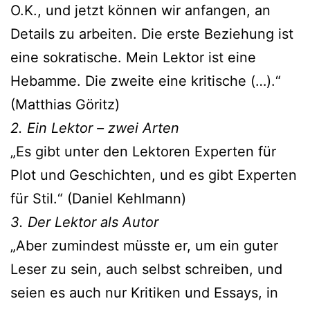
O.K., und jetzt kön­nen wir anfan­gen, an
Details zu arbei­ten. Die ers­te Beziehung ist
eine sokra­ti­sche. Mein Lektor ist eine
Hebamme. Die zwei­te eine kri­ti­sche (…).“
(Matthias Göritz)
2. Ein Lektor – zwei Arten
„Es gibt unter den Lektoren Experten für
Plot und Geschichten, und es gibt Experten
für Stil.“ (Daniel Kehlmann)
3. Der Lektor als Autor
„Aber zumin­dest müss­te er, um ein guter
Leser zu sein, auch selbst schrei­ben, und
sei­en es auch nur Kritiken und Essays, in