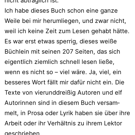
nicht abträg­lich ist.
Ich habe die­ses Buch schon eine gan­ze
Weile bei mir her­um­lie­gen, und zwar nicht,
weil ich kei­ne Zeit zum Lesen gehabt hät­te.
Es war erst etwas sper­rig, die­ses wei­ße
Büchlein mit sei­nen 207 Seiten, das sich
eigent­lich ziem­lich schnell lesen lie­ße,
wenn es nicht so – viel wäre. Ja, viel, ein
bes­se­res Wort fällt mir dafür nicht ein. Die
Texte von vier­und­drei­ßig Autoren und elf
Autorinnen sind in die­sem Buch ver­sam­
melt, in Prosa oder Lyrik haben sie über ihre
Arbeit oder ihr Verhältnis zu ihrem Lektor
geschrieben.