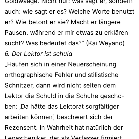
Goldwaage. Nicht nur: was sagt er, son­dern
auch: wie sagt er es? Welche Worte benutzt
er? Wie betont er sie? Macht er län­ge­re
Pausen, wäh­rend er mir etwas zu erklä­ren
sucht? Was bedeu­tet das?“ (Kai Weyand)
6. Der Lektor ist schuld
„Häufen sich in einer Neuerscheinung
ortho­gra­phi­sche Fehler und sti­lis­ti­sche
Schnitzer, dann wird nicht sel­ten dem
Lektor die Schuld in die Schuhe gescho­
ben: ‚Da hät­te das Lektorat sorg­fäl­ti­ger
arbei­ten kön­nen‘, beschwert sich der
Rezensent. In Wahrheit hat natür­lich der
Legastheniker, der als Verfasser fir­miert,