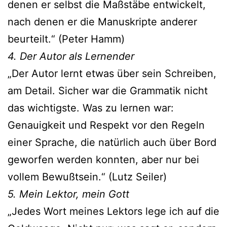
denen er selbst die Maßstäbe ent­wi­ckelt,
nach denen er die Manuskripte ande­rer
beur­teilt.“ (Peter Hamm)
4. Der Autor als Lernender
„Der Autor lernt etwas über sein Schreiben,
am Detail. Sicher war die Grammatik nicht
das wich­tigs­te. Was zu ler­nen war:
Genauigkeit und Respekt vor den Regeln
einer Sprache, die natür­lich auch über Bord
gewor­fen wer­den konn­ten, aber nur bei
vol­lem Bewußtsein.“ (Lutz Seiler)
5. Mein Lektor, mein Gott
„Jedes Wort mei­nes Lektors lege ich auf die