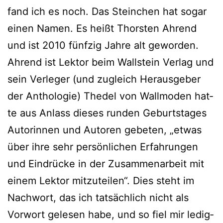
fand ich es noch. Das Steinchen hat sogar
einen Namen. Es heißt Thorsten Ahrend
und ist 2010 fünf­zig Jahre alt gewor­den.
Ahrend ist Lektor beim Wallstein Verlag und
sein Verleger (und zugleich Herausgeber
der Anthologie) Thedel von Wallmoden hat­
te aus Anlass die­ses run­den Geburtstages
Autorinnen und Autoren gebe­ten, „etwas
über ihre sehr per­sön­li­chen Erfahrungen
und Eindrücke in der Zusammenarbeit mit
einem Lektor mit­zu­tei­len“. Dies steht im
Nachwort, das ich tat­säch­lich nicht als
Vorwort gele­sen habe, und so fiel mir ledig­