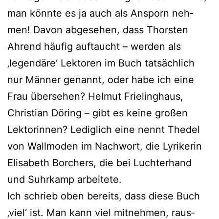
man könn­te es ja auch als Ansporn neh­
men! Davon abge­se­hen, dass Thorsten
Ahrend häu­fig auf­taucht – wer­den als
‚legen­dä­re‘ Lektoren im Buch tat­säch­lich
nur Männer genannt, oder habe ich eine
Frau über­se­hen? Helmut Frielinghaus,
Christian Döring – gibt es kei­ne gro­ßen
Lektorinnen? Lediglich eine nennt Thedel
von Wallmoden im Nachwort, die Lyrikerin
Elisabeth Borchers, die bei Luchterhand
und Suhrkamp arbeitete.
Ich schrieb oben bereits, dass die­se Buch
‚viel‘ ist. Man kann viel mit­neh­men, raus­