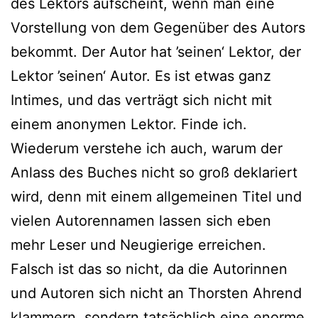
des Lektors auf­scheint, wenn man eine
Vorstellung von dem Gegenüber des Autors
bekommt. Der Autor hat ’sei­nen‘ Lektor, der
Lektor ’sei­nen‘ Autor. Es ist etwas ganz
Intimes, und das ver­trägt sich nicht mit
einem anony­men Lektor. Finde ich.
Wiederum ver­ste­he ich auch, war­um der
Anlass des Buches nicht so groß dekla­riert
wird, denn mit einem all­ge­mei­nen Titel und
vie­len Autorennamen las­sen sich eben
mehr Leser und Neugierige errei­chen.
Falsch ist das so nicht, da die Autorinnen
und Autoren sich nicht an Thorsten Ahrend
klam­mern, son­dern tat­säch­lich eine enor­me