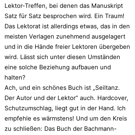
Lektor-Treffen, bei denen das Manuskript
Satz für Satz bespro­chen wird. Ein Traum!
Das Lektorat ist aller­dings etwas, das in den
meis­ten Verlagen zuneh­mend aus­ge­la­gert
und in die Hände frei­er Lektoren über­ge­ben
wird. Lässt sich unter die­sen Umständen
eine sol­che Beziehung auf­bau­en und
halten?
Ach, und ein schö­nes Buch ist „Seiltanz.
Der Autor und der Lektor“ auch. Hardcover,
Schutzumschlag, liegt gut in der Hand. Ich
emp­feh­le es wärms­tens! Und um den Kreis
zu schlie­ßen: Das Buch der Bachmann-