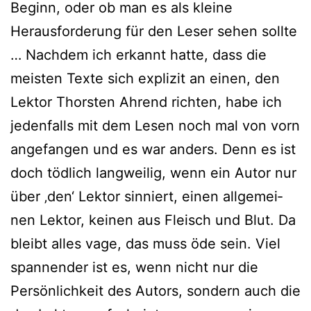
Beginn, oder ob man es als klei­ne
Herausforderung für den Leser sehen soll­te
… Nachdem ich erkannt hat­te, dass die
meis­ten Texte sich expli­zit an einen, den
Lektor Thorsten Ahrend rich­ten, habe ich
jeden­falls mit dem Lesen noch mal von vorn
ange­fan­gen und es war anders. Denn es ist
doch töd­lich lang­wei­lig, wenn ein Autor nur
über ‚den‘ Lektor sin­niert, einen all­ge­mei­
nen Lektor, kei­nen aus Fleisch und Blut. Da
bleibt alles vage, das muss öde sein. Viel
span­nen­der ist es, wenn nicht nur die
Persönlichkeit des Autors, son­dern auch die