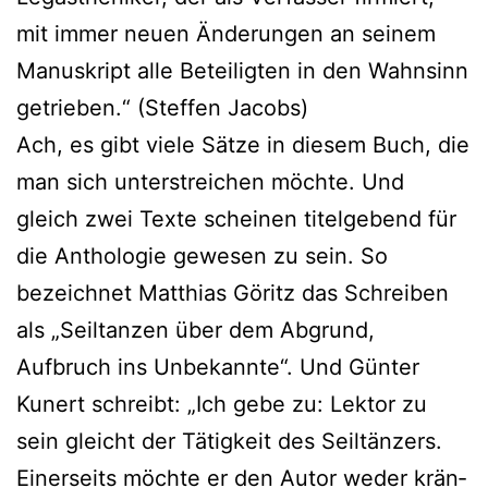
mit immer neu­en Änderungen an sei­nem
Manuskript alle Beteiligten in den Wahnsinn
getrie­ben.“ (Steffen Jacobs)
Ach, es gibt vie­le Sätze in die­sem Buch, die
man sich unter­strei­chen möch­te. Und
gleich zwei Texte schei­nen titel­ge­bend für
die Anthologie gewe­sen zu sein. So
bezeich­net Matthias Göritz das Schreiben
als „Seiltanzen über dem Abgrund,
Aufbruch ins Unbekannte“. Und Günter
Kunert schreibt: „Ich gebe zu: Lektor zu
sein gleicht der Tätigkeit des Seiltänzers.
Einerseits möch­te er den Autor weder krän­