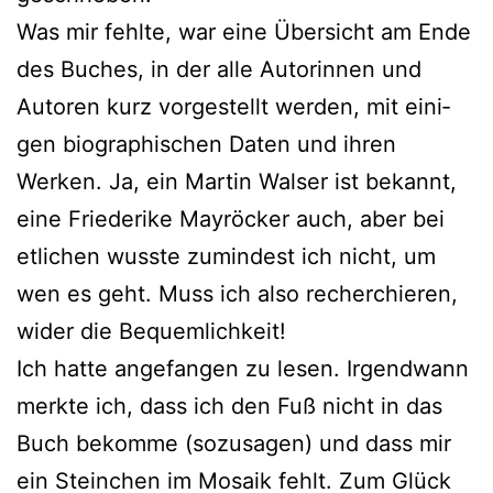
Was mir fehl­te, war eine Übersicht am Ende
des Buches, in der alle Autorinnen und
Autoren kurz vor­ge­stellt wer­den, mit eini­
gen bio­gra­phi­schen Daten und ihren
Werken. Ja, ein Martin Walser ist bekannt,
eine Friederike Mayröcker auch, aber bei
etli­chen wuss­te zumin­dest ich nicht, um
wen es geht. Muss ich also recher­chie­ren,
wider die Bequemlichkeit!
Ich hat­te ange­fan­gen zu lesen. Irgendwann
merk­te ich, dass ich den Fuß nicht in das
Buch bekom­me (sozu­sa­gen) und dass mir
ein Steinchen im Mosaik fehlt. Zum Glück