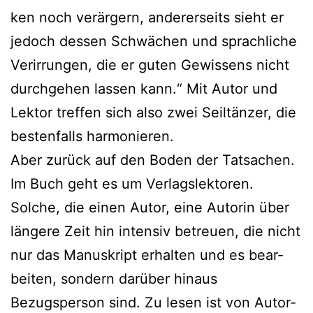
ken noch ver­är­gern, ande­rer­seits sieht er
jedoch des­sen Schwächen und sprach­li­che
Verirrungen, die er guten Gewissens nicht
durch­ge­hen las­sen kann.“ Mit Autor und
Lektor tref­fen sich also zwei Seiltänzer, die
bes­ten­falls harmonieren.
Aber zurück auf den Boden der Tatsachen.
Im Buch geht es um Verlagslektoren.
Solche, die einen Autor, eine Autorin über
län­ge­re Zeit hin inten­siv betreu­en, die nicht
nur das Manuskript erhal­ten und es bear­
bei­ten, son­dern dar­über hin­aus
Bezugsperson sind. Zu lesen ist von Autor-