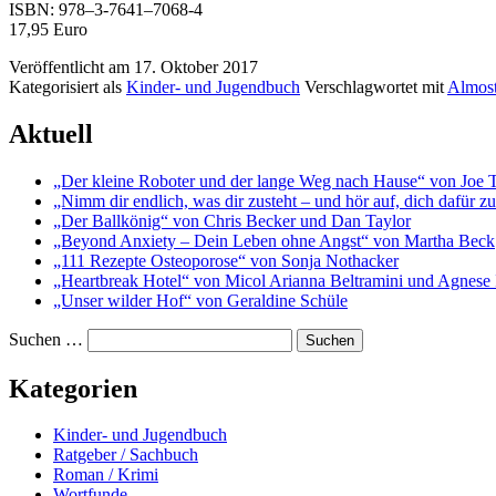
ISBN: 978–3‑7641–7068‑4
17,95 Euro
Veröffentlicht am
17. Oktober 2017
Kategorisiert als
Kinder- und Jugendbuch
Verschlagwortet mit
Almost
Aktuell
„Der kleine Roboter und der lange Weg nach Hause“ von Joe 
„Nimm dir endlich, was dir zusteht – und hör auf, dich dafür 
„Der Ballkönig“ von Chris Becker und Dan Taylor
„Beyond Anxiety – Dein Leben ohne Angst“ von Martha Beck
„111 Rezepte Osteoporose“ von Sonja Nothacker
„Heartbreak Hotel“ von Micol Arianna Beltramini und Agnese 
„Unser wilder Hof“ von Geraldine Schüle
Suchen …
Kategorien
Kinder- und Jugendbuch
Ratgeber / Sachbuch
Roman / Krimi
Wortfunde