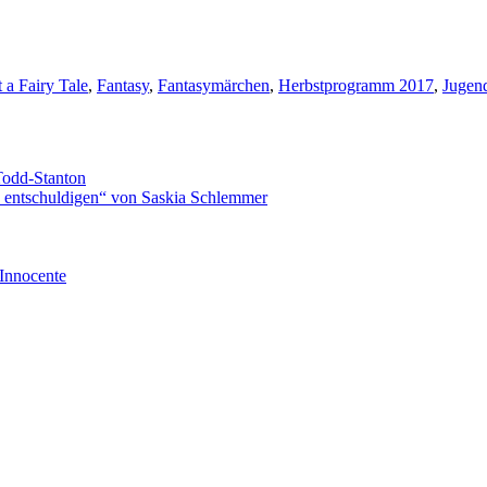
 a Fairy Tale
,
Fantasy
,
Fantasymärchen
,
Herbstprogramm 2017
,
Jugen
Todd-Stanton
zu entschuldigen“ von Saskia Schlemmer
Innocente