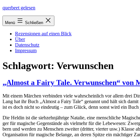
Zum
querbeet gelesen
Inhalt
springen
Menü
Schließen
Rezensionen auf einen Blick
Über
Datenschutz
Impressum
Schlagwort:
Verwunschen
„Almost a Fairy Tale. Verwunschen“ von
Mit einem Märchen ver­bin­den vie­le wahr­schein­lich vor allem drei 
Lang hat ihr Buch „Almost a Fairy Tale“ genannt und hält sich damit s
ist es doch nicht so ein­deu­tig – zum Glück, denn sonst wird ein Buch 
Die Heldin ist die sieb­zehn­jäh­ri­ge Natalie, eine mensch­li­che Magisc
ger für magi­sche Gegenstände als viel­mehr für die Lebewesen: Zwerge
bern und wer­den zu Menschen zwei­ter (drit­ter, vier­ter usw.) Klasse 
Organisation für magi­sche Belange, an deren Spitze ein mäch­ti­ger Zau