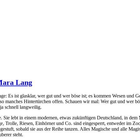
 Mara Lang
Dinge: Es ist glas­klar, wer gut und wer böse ist; es kom­men Wesen und
o man­ches Hintertürchen offen. Schauen wir mal: Wer gut und wer böse 
ja schnell langweilig.
he. Sie lebt in einem moder­nen, etwas zukünf­ti­gen Deutschland, in dem Ma
, Trolle, Riesen, Einhörner und Co. sind ein­ge­sperrt, ent­we­der im 
abge­stuft, sobald sie aus der Reihe tan­zen. Alles Magische und alle Mag
berer steht.