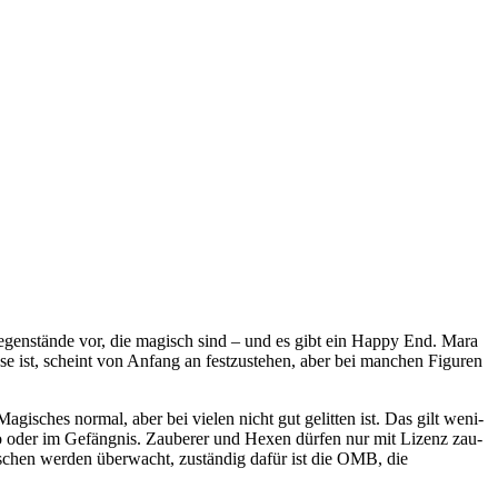
 Gegenstände vor, die magisch sind – und es gibt ein Happy End. Mara
ist, scheint von Anfang an fest­zu­ste­hen, aber bei man­chen Figuren
gisches nor­mal, aber bei vie­len nicht gut gelit­ten ist. Das gilt weni­
Zoo oder im Gefängnis. Zauberer und Hexen dür­fen nur mit Lizenz zau­
ischen wer­den über­wacht, zustän­dig dafür ist die OMB, die