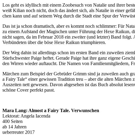
Los geht es idyl­lisch mit einem Zoobesuch von Natalie und ihrer bes­
weiß Kilian noch nicht, doch das ändert sich, als Natalie in einer gef
chen kann und auf sei­nem Weg durch die Stadt eine Spur der Verwüstu
Das ist ja schon dra­ma­tisch, aber es kommt noch schlim­mer: Für Nat
zu einem Aufstand der Magischen unter Führung der Hexe Raikun, die e
nicht sagen, da im Februar 2018 ein zwei­ter (und letz­ter) Band folgt
Verbündeten über die böse Hexe Raikun triumphieren.
Der Weg dahin ist aller­dings schon im ers­ten Band ein zuwei­len ziem­
Stiefschwester Paige hef­tet. Gerade Paige hat ihre ganz eige­ne Gesch
den Wirren wie­der auf­taucht. Die Namen von Familienmitgliedern, Fr
Märchen zum Beispiel der Gebrüder Grimm sind ja zuwei­len auch grau
a Fairy Tale“ einer gewis­sen Tradition treu – aber die alten Märchen zo
Auszeiten nett gewe­sen. Davon abge­se­hen ist das Buch abso­lut lesen­we
schö­ne Cover per­fekt passt.
Mara Lang: Almost a Fairy Tale. Verwunschen
Lektorat: Angela Iacenda
400 Seiten
ab 14 Jahren
ueber­reu­ter 2017