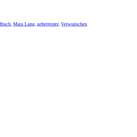
dbuch
,
Mara Lang
,
ueberreuter
,
Verwunschen