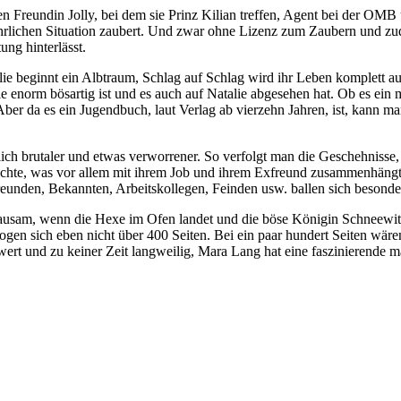
ten Freundin Jolly, bei dem sie Prinz Kilian tref­fen, Agent bei der OM
ähr­li­chen Situation zau­bert. Und zwar ohne Lizenz zum Zaubern und zu
ng hinterlässt.
alie beginnt ein Albtraum, Schlag auf Schlag wird ihr Leben kom­plett a
norm bös­ar­tig ist und es auch auf Natalie abge­se­hen hat. Ob es ein
. Aber da es ein Jugendbuch, laut Verlag ab vier­zehn Jahren, ist, kann 
lich bru­ta­ler und etwas ver­wor­re­ner. So ver­folgt man die Geschehnis
ichte, was vor allem mit ihrem Job und ihrem Exfreund zusam­men­hängt, 
eunden, Bekannten, Arbeitskollegen, Feinden usw. bal­len sich beson­de
­sam, wenn die Hexe im Ofen lan­det und die böse Königin Schneewittc
gen sich eben nicht über 400 Seiten. Bei ein paar hun­dert Seiten wären e
rt und zu kei­ner Zeit lang­wei­lig, Mara Lang hat eine fas­zi­nie­ren­de m