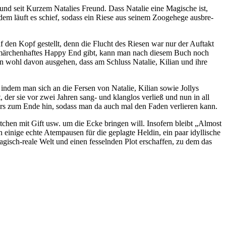
B und seit Kurzem Natalies Freund. Dass Natalie eine Magische ist,
dem läuft es schief, sodass ein Riese aus sei­nem Zoogehege aus­bre­
uf den Kopf gestellt, denn die Flucht des Riesen war nur der Auftakt
 mär­chen­haf­tes Happy End gibt, kann man nach die­sem Buch noch
man wohl davon aus­ge­hen, dass am Schluss Natalie, Kilian und ihre
se, indem man sich an die Fersen von Natalie, Kilian sowie Jollys
der sie vor zwei Jahren sang- und klang­los ver­ließ und nun in all
rs zum Ende hin, sodass man da auch mal den Faden ver­lie­ren kann.
hen mit Gift usw. um die Ecke brin­gen will. Insofern bleibt „Almost
ini­ge ech­te Atempausen für die geplag­te Heldin, ein paar idyl­li­sche
agisch-rea­le Welt und einen fes­seln­den Plot erschaf­fen, zu dem das