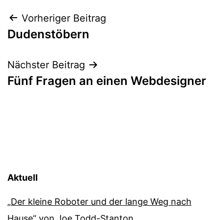
Beitragsnavigation
Vorheriger Beitrag
Dudenstöbern
Nächster Beitrag
Fünf Fragen an einen Webdesigner
Aktuell
„Der kleine Roboter und der lange Weg nach
Hause“ von Joe Todd-Stanton