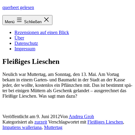
Zum
querbeet gelesen
Inhalt
springen
Menü
Schließen
Rezensionen auf einen Blick
Über
Datenschutz
Impressum
Fleißiges Lieschen
Neulich war Muttertag, am Sonntag, den 13. Mai. Am Vortag
bekam in einem Garten- und Baumarkt in der Stadt an der Kasse
jeder, der woll­te, kos­ten­los ein Pflänzchen mit. Das ist bestimmt spä­
ter bei eini­gen Müttern als Geschenk gelan­det – aus­ge­rech­net das
Fleißige Lieschen. Was sagt man dazu?
Veröffentlicht am
9. Juni 2012
Von
Andrea Groh
Kategorisiert als
zurzeit
Verschlagwortet mit
Fleißiges Lieschen
,
Impatiens walleriana
,
Muttertag