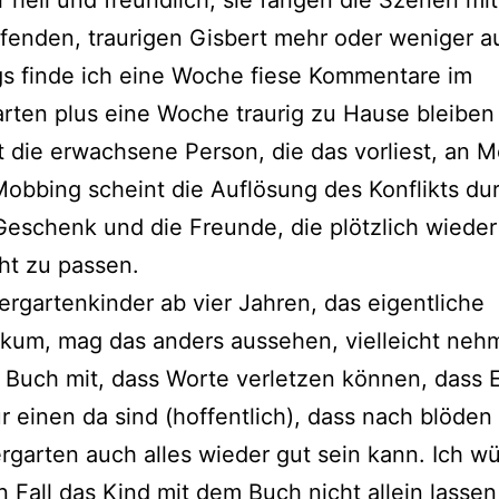
r hell und freund­lich, sie fan­gen die Szenen mi
fen­den, trau­ri­gen Gisbert mehr oder weni­ger au
gs fin­de ich eine Woche fie­se Kommentare im
rten plus eine Woche trau­rig zu Hause blei­ben 
 die erwach­se­ne Person, die das vor­liest, an 
obbing scheint die Auflösung des Konflikts du
 Geschenk und die Freunde, die plötz­lich wie­der
cht zu passen.
ergartenkinder ab vier Jahren, das eigent­li­che
ikum, mag das anders aus­se­hen, viel­leicht neh­
Buch mit, dass Worte ver­let­zen kön­nen, dass E
r einen da sind (hof­fent­lich), dass nach blö­d
rgarten auch alles wie­der gut sein kann. Ich wü
n Fall das Kind mit dem Buch nicht allein las­sen