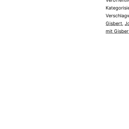
Veröffentl
Kategorisi
Verschlag
Gisbert
,
J
mit Gisber