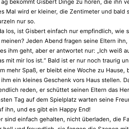
Tag bekommt Gisbert Dinge zu hören, die ihn ver
s Mal wird er klei­ner, die Zentimeter und bald 
r­zeln nur so.
a los, ist Gisbert ein­fach nur emp­find­lich, wie s
mei­nen? Jeden Abend fra­gen sei­ne Eltern ihn,
 es ihm geht, aber er ant­wor­tet nur: „Ich weiß 
s mit mir los ist.“ Bald ist er nur noch trau­rig u
m mehr Spaß, er bleibt eine Woche zu Hause, bi
ihm ein klei­nes Geschenk vors Haus stel­len. D
end­lich reden, er schüt­tet sei­nen Eltern das He
­ten Tag auf dem Spielplatz war­ten sei­ne Fre
f ihn, und es gibt ein Happy End!
r sind ein­fach gehal­ten, nicht über­la­den, die 