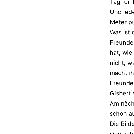
Tag für 
Und jede
Meter pu
Was ist d
Freunde 
hat, wie
nicht, wa
macht ih
Freunde 
Gisbert 
Am nächs
schon au
Die Bilde