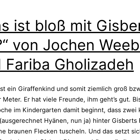
s ist bloß mit Gisbe
?“ von Jochen Weeb
 Fariba Gholizadeh
ist ein Giraffenkind und somit ziem­lich groß bz
r Meter. Er hat vie­le Freunde, ihm geht’s gut. Bi
he im Kindergarten damit beginnt, dass zwei k
aus­ge­rech­net Hyänen, nun ja) hin­ter Gisbert
­ne brau­nen Flecken tuscheln. Und das setzt sic