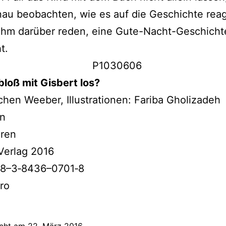
au beob­ach­ten, wie es auf die Geschichte reag
ihm dar­über reden, eine Gute-Nacht-Geschichte
t.
bloß mit Gisbert los?
chen Weeber, Illustrationen: Fariba Gholizadeh
en
hren
Verlag 2016
78–3‑8436–0701‑8
ro