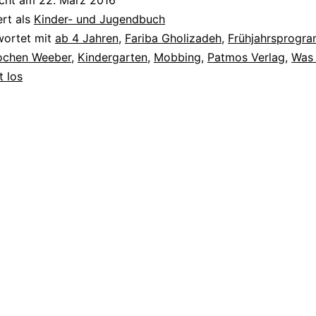
icht am
22. März 2016
ert als
Kinder- und Jugendbuch
wortet mit
ab 4 Jahren
,
Fariba Gholizadeh
,
Frühjahrsprogr
ochen Weeber
,
Kindergarten
,
Mobbing
,
Patmos Verlag
,
Was 
t los