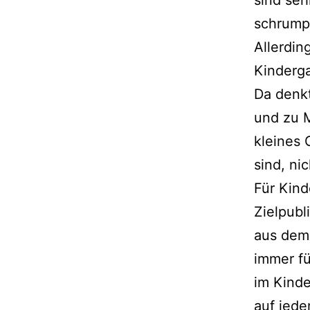
sind seh
schrump­
Allerdin
Kinderga
Da denkt
und zu M
klei­nes
sind, ni
Für Kind
Zielpubl
aus dem 
immer fü
im Kinde
auf jede