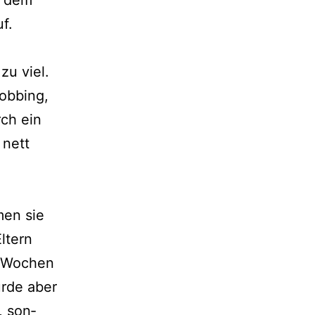
t dem
f.
zu viel.
Mobbing,
rch ein
 nett
men sie
ltern
en Wochen
r­de aber
, son­