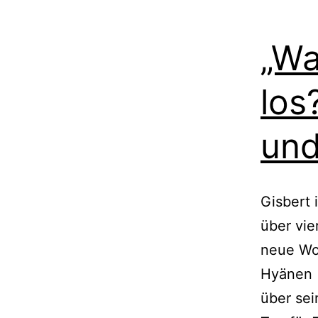
„Wa
los
und
Gisbert 
über vie
neue Woc
Hyänen (
über sei