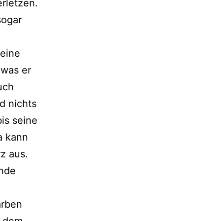
­let­zen.
sogar
ei­ne
 was er
auch
nd nichts
s sei­ne
a kann
rz aus.
unde
Farben