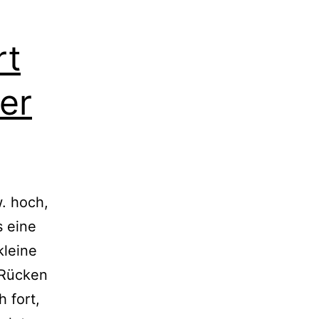
rt
er
w. hoch,
s eine
lei­ne
s Rücken
h fort,