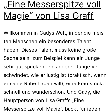
„Eine Messerspitze voll
Magie“ von Lisa Graff
Willkommen in Cadys Welt, in der die meis­
ten Menschen ein beson­de­res Talent
haben. Dieses Talent muss kei­ne gro­ße
Sache sein: zum Beispiel kann ein Junge
sehr gut spu­cken, ein ande­rer Junge ver­
schwin­det, wie er lus­tig ist (prak­tisch, wenn
er sei­ne Ruhe haben will), eine Frau strickt
schnell und wun­der­schön. Und Cady, die
Hauptperson von Lisa Graffs „Eine
Messerspitze voll Magie“, backt für jeden