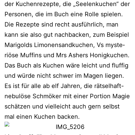
der Kuchenrezepte, die „Seelenkuchen“ der
Personen, die im Buch eine Rolle spie­len.
Die Rezepte sind recht aus­führ­lich, man
kann sie also gut nach­ba­cken, zum Beispiel
Marigolds Limonensandkuchen, Vs mys­te­
riö­se Muffins und Mrs Ashers Honigkuchen.
Das Buch als Kuchen wäre leicht und fluf­fig
und wür­de nicht schwer im Magen lie­gen.
Es ist für alle ab elf Jahren, die rät­sel­haft-
nebu­lö­se Schmöker mit einer Portion Magie
schät­zen und viel­leicht auch gern selbst
mal einen Kuchen backen.