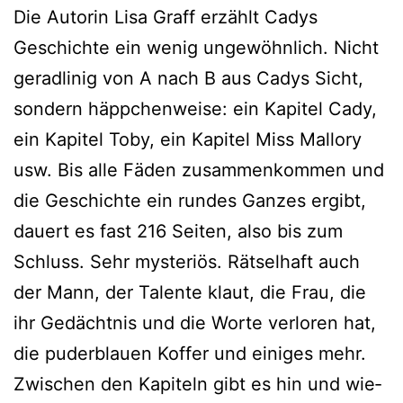
Die Autorin Lisa Graff erzählt Cadys
Geschichte ein wenig unge­wöhn­lich. Nicht
gerad­li­nig von A nach B aus Cadys Sicht,
son­dern häpp­chen­wei­se: ein Kapitel Cady,
ein Kapitel Toby, ein Kapitel Miss Mallory
usw. Bis alle Fäden zusam­men­kom­men und
die Geschichte ein run­des Ganzes ergibt,
dau­ert es fast 216 Seiten, also bis zum
Schluss. Sehr mys­te­ri­ös. Rätselhaft auch
der Mann, der Talente klaut, die Frau, die
ihr Gedächtnis und die Worte ver­lo­ren hat,
die puder­blau­en Koffer und eini­ges mehr.
Zwischen den Kapiteln gibt es hin und wie­