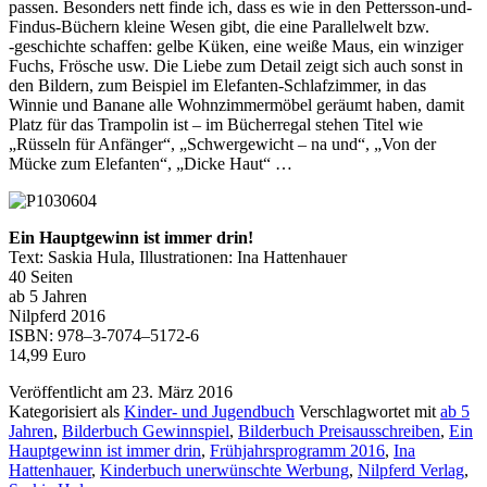
pas­sen. Besonders nett fin­de ich, dass es wie in den Pettersson-und-
Findus-Büchern klei­ne Wesen gibt, die eine Parallelwelt bzw.
‑geschich­te schaf­fen: gel­be Küken, eine wei­ße Maus, ein win­zi­ger
Fuchs, Frösche usw. Die Liebe zum Detail zeigt sich auch sonst in
den Bildern, zum Beispiel im Elefanten-Schlafzimmer, in das
Winnie und Banane alle Wohnzimmermöbel geräumt haben, damit
Platz für das Trampolin ist – im Bücherregal ste­hen Titel wie
„Rüsseln für Anfänger“, „Schwergewicht – na und“, „Von der
Mücke zum Elefanten“, „Dicke Haut“ …
Ein Hauptgewinn ist immer drin!
Text: Saskia Hula, Illustrationen: Ina Hattenhauer
40 Seiten
ab 5 Jahren
Nilpferd 2016
ISBN: 978–3‑7074–5172‑6
14,99 Euro
Veröffentlicht am
23. März 2016
Kategorisiert als
Kinder- und Jugendbuch
Verschlagwortet mit
ab 5
Jahren
,
Bilderbuch Gewinnspiel
,
Bilderbuch Preisausschreiben
,
Ein
Hauptgewinn ist immer drin
,
Frühjahrsprogramm 2016
,
Ina
Hattenhauer
,
Kinderbuch unerwünschte Werbung
,
Nilpferd Verlag
,