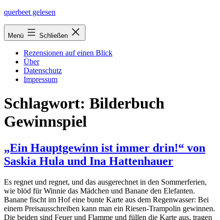
Zum
querbeet gelesen
Inhalt
springen
Menü
Schließen
Rezensionen auf einen Blick
Über
Datenschutz
Impressum
Schlagwort:
Bilderbuch
Gewinnspiel
„Ein Hauptgewinn ist immer drin!“ von
Saskia Hula und Ina Hattenhauer
Es reg­net und reg­net, und das aus­ge­rech­net in den Sommerferien,
wie blöd für Winnie das Mädchen und Banane den Elefanten.
Banane fischt im Hof eine bun­te Karte aus dem Regenwasser: Bei
einem Preisausschreiben kann man ein Riesen-Trampolin gewin­nen.
Die bei­den sind Feuer und Flamme und fül­len die Karte aus, tra­gen