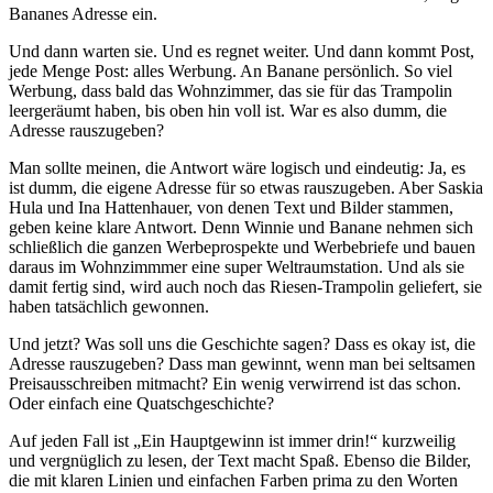
Bananes Adresse ein.
Und dann war­ten sie. Und es reg­net wei­ter. Und dann kommt Post,
jede Menge Post: alles Werbung. An Banane per­sön­lich. So viel
Werbung, dass bald das Wohnzimmer, das sie für das Trampolin
leer­ge­räumt haben, bis oben hin voll ist. War es also dumm, die
Adresse rauszugeben?
Man soll­te mei­nen, die Antwort wäre logisch und ein­deu­tig: Ja, es
ist dumm, die eige­ne Adresse für so etwas raus­zu­ge­ben. Aber Saskia
Hula und Ina Hattenhauer, von denen Text und Bilder stam­men,
geben kei­ne kla­re Antwort. Denn Winnie und Banane neh­men sich
schließ­lich die gan­zen Werbeprospekte und Werbebriefe und bau­en
dar­aus im Wohnzimmmer eine super Weltraumstation. Und als sie
damit fer­tig sind, wird auch noch das Riesen-Trampolin gelie­fert, sie
haben tat­säch­lich gewonnen.
Und jetzt? Was soll uns die Geschichte sagen? Dass es okay ist, die
Adresse raus­zu­ge­ben? Dass man gewinnt, wenn man bei selt­sa­men
Preisausschreiben mit­macht? Ein wenig ver­wir­rend ist das schon.
Oder ein­fach eine Quatschgeschichte?
Auf jeden Fall ist „Ein Hauptgewinn ist immer drin!“ kurz­wei­lig
und ver­gnüg­lich zu lesen, der Text macht Spaß. Ebenso die Bilder,
die mit kla­ren Linien und ein­fa­chen Farben pri­ma zu den Worten