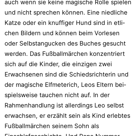
auch wenn sie kei­ne magi­sche Rolle spie­len
und nicht spre­chen kön­nen. Eine nied­li­che
Katze oder ein knuf­fi­ger Hund sind in etli­
chen Bildern und kön­nen beim Vorlesen
oder Selbstangucken des Buches gesucht
wer­den. Das Fußballmärchen kon­zen­triert
sich auf die Kinder, die ein­zi­gen zwei
Erwachsenen sind die Schiedsrichterin und
der magi­sche Elfmeterich, Leos Eltern bei­
spiels­wei­se tau­chen nicht auf. In der
Rahmenhandlung ist aller­dings Leo selbst
erwach­sen, er erzählt sein als Kind erleb­tes
Fußballmärchen sei­nem Sohn als