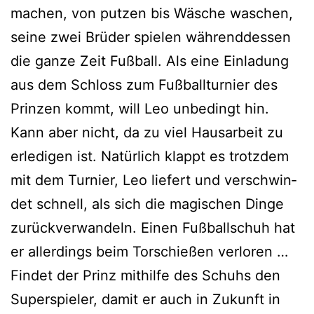
machen, von put­zen bis Wäsche waschen,
sei­ne zwei Brüder spie­len wäh­rend­des­sen
die gan­ze Zeit Fußball. Als eine Einladung
aus dem Schloss zum Fußballturnier des
Prinzen kommt, will Leo unbe­dingt hin.
Kann aber nicht, da zu viel Hausarbeit zu
erle­di­gen ist. Natürlich klappt es trotz­dem
mit dem Turnier, Leo lie­fert und ver­schwin­
det schnell, als sich die magi­schen Dinge
zurück­ver­wan­deln. Einen Fußballschuh hat
er aller­dings beim Torschießen ver­lo­ren …
Findet der Prinz mit­hil­fe des Schuhs den
Superspieler, damit er auch in Zukunft in