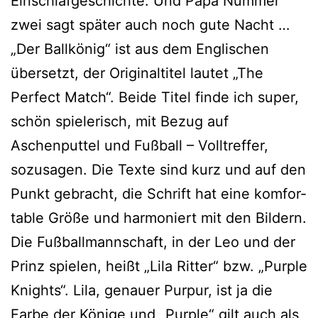
Einschlafgeschichte. Und Papa Nummer
zwei sagt spä­ter auch noch gute Nacht …
„Der Ballkönig“ ist aus dem Englischen
über­setzt, der Originaltitel lau­tet „The
Perfect Match“. Beide Titel fin­de ich super,
schön spie­le­risch, mit Bezug auf
Aschenputtel und Fußball – Volltreffer,
sozu­sa­gen. Die Texte sind kurz und auf den
Punkt gebracht, die Schrift hat eine kom­for­
ta­ble Größe und har­mo­niert mit den Bildern.
Die Fußballmannschaft, in der Leo und der
Prinz spie­len, heißt „Lila Ritter“ bzw. „Purple
Knights“. Lila, genau­er Purpur, ist ja die
Farbe der Könige und „Purple“ gilt auch als