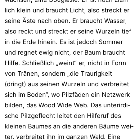
lich klein und braucht Licht, also streckt er
sei­ne Äste nach oben. Er braucht Wasser,
also reckt und streckt er sei­ne Wurzeln tief
in die Erde hin­ein. Es ist jedoch Sommer
und reg­net ewig nicht, der Baum braucht
Hilfe. Schließlich „weint“ er, nicht in Form
von Tränen, son­dern „die Traurigkeit
(dringt) aus sei­nen Wurzeln und ver­brei­tet
sich im Boden“, wo Pilzfäden ein Netzwerk
bil­den, das Wood Wide Web. Das unter­ir­di­
sche Pilzgeflecht lei­tet den Hilferuf des
klei­nen Baumes an die ande­ren Bäume wei­
ter, ver­brei­tet ihn im gan­zen Wald. Eine