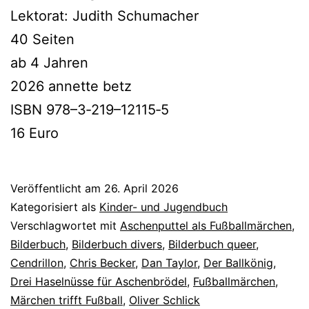
Lektorat: Judith Schumacher
40 Seiten
ab 4 Jahren
2026 annet­te betz
ISBN 978–3‑219–12115‑5
16 Euro
Veröffentlicht am
26. April 2026
Kategorisiert als
Kinder- und Jugendbuch
Verschlagwortet mit
Aschenputtel als Fußballmärchen
,
Bilderbuch
,
Bilderbuch divers
,
Bilderbuch queer
,
Cendrillon
,
Chris Becker
,
Dan Taylor
,
Der Ballkönig
,
Drei Haselnüsse für Aschenbrödel
,
Fußballmärchen
,
Märchen trifft Fußball
,
Oliver Schlick