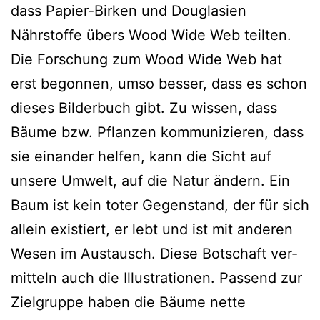
dass Papier-Birken und Douglasien
Nährstoffe übers Wood Wide Web teilten.
Die Forschung zum Wood Wide Web hat
erst begon­nen, umso bes­ser, dass es schon
die­ses Bilderbuch gibt. Zu wis­sen, dass
Bäume bzw. Pflanzen kom­mu­ni­zie­ren, dass
sie ein­an­der hel­fen, kann die Sicht auf
unse­re Umwelt, auf die Natur ändern. Ein
Baum ist kein toter Gegenstand, der für sich
allein exis­tiert, er lebt und ist mit ande­ren
Wesen im Austausch. Diese Botschaft ver­
mit­teln auch die Illustrationen. Passend zur
Zielgruppe haben die Bäume net­te