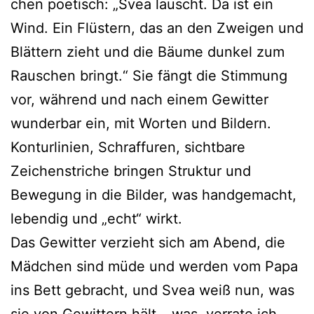
chen poe­tisch: „Svea lauscht. Da ist ein
Wind. Ein Flüstern, das an den Zweigen und
Blättern zieht und die Bäume dun­kel zum
Rauschen bringt.“ Sie fängt die Stimmung
vor, wäh­rend und nach einem Gewitter
wun­der­bar ein, mit Worten und Bildern.
Konturlinien, Schraffuren, sicht­ba­re
Zeichenstriche brin­gen Struktur und
Bewegung in die Bilder, was hand­ge­macht,
leben­dig und „echt“ wirkt.
Das Gewitter ver­zieht sich am Abend, die
Mädchen sind müde und wer­den vom Papa
ins Bett gebracht, und Svea weiß nun, was
sie von Gewittern hält – was, ver­ra­te ich