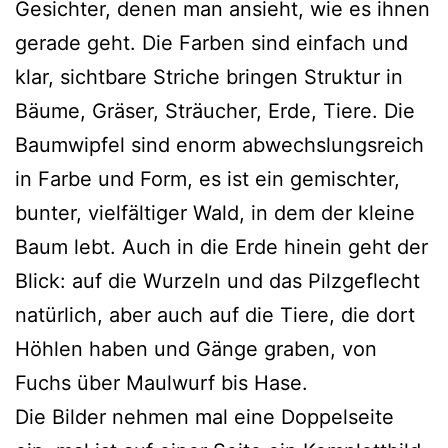
Gesichter, denen man ansieht, wie es ihnen
gera­de geht. Die Farben sind ein­fach und
klar, sicht­ba­re Striche brin­gen Struktur in
Bäume, Gräser, Sträucher, Erde, Tiere. Die
Baumwipfel sind enorm abwechs­lungs­reich
in Farbe und Form, es ist ein gemisch­ter,
bun­ter, viel­fäl­ti­ger Wald, in dem der klei­ne
Baum lebt. Auch in die Erde hin­ein geht der
Blick: auf die Wurzeln und das Pilzgeflecht
natür­lich, aber auch auf die Tiere, die dort
Höhlen haben und Gänge gra­ben, von
Fuchs über Maulwurf bis Hase.
Die Bilder neh­men mal eine Doppelseite