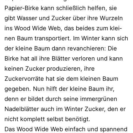
Papier-Birke kann schließ­lich hel­fen, sie
gibt Wasser und Zucker über ihre Wurzeln
ins Wood Wide Web, das bei­des zum klei­
nen Baum trans­por­tiert. Im Winter kann sich
der klei­ne Baum dann revan­chie­ren: Die
Birke hat all ihre Blätter ver­lo­ren und kann
kei­nen Zucker pro­du­zie­ren, ihre
Zuckervorräte hat sie dem klei­nen Baum
gege­ben. Nun hilft der klei­ne Baum ihr,
denn er bil­det durch sei­ne immer­grü­nen
Nadelblätter auch im Winter Zucker, den er
nicht kom­plett selbst benötigt.
Das Wood Wide Web ein­fach und span­nend