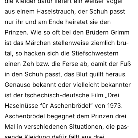
die Kleider dafür lie­fert ein wei­ßer Vogel
aus einem Haselstrauch, der Schuh passt
nur ihr und am Ende hei­ra­tet sie den
Prinzen. Wie so oft bei den Brüdern Grimm
ist das Märchen stel­len­wei­se ziem­lich bru­
tal, so hacken sich die Stiefschwestern
einen Zeh bzw. die Ferse ab, damit der Fuß
in den Schuh passt, das Blut quillt her­aus.
Genauso bekannt oder viel­leicht bekann­ter
ist der tsche­chisch-deut­sche Film „Drei
Haselnüsse für Aschenbrödel“ von 1973.
Aschenbrödel begeg­net dem Prinzen drei
Mal in ver­schie­de­nen Situationen, die pas­
sen­de Kleidung dafür fällt aus drei