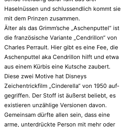
Haselnüssen und schluss­end­lich kommt sie
mit dem Prinzen zusammen.
Älter als das Grimm’sche „Aschenputtel“ ist
die fran­zö­si­sche Variante „Cendrillon“ von
Charles Perrault. Hier gibt es eine Fee, die
Aschenputtel aka Cendrillon hilft und etwa
aus einem Kürbis eine Kutsche zau­bert.
Diese zwei Motive hat Disneys
Zeichentrickfilm „Cinderella“ von 1950 auf­
ge­grif­fen. Der Stoff ist äußerst beliebt, es
exis­tie­ren unzäh­li­ge Versionen davon.
Gemeinsam dürf­te allen sein, dass eine
arme, unter­drück­te Person mit mehr oder