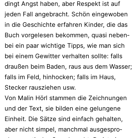
dingt Angst haben, aber Respekt ist auf
jeden Fall ange­bracht. Schön ein­ge­wo­ben
in die Geschichte erfah­ren Kinder, die das
Buch vor­ge­le­sen bekom­men, qua­si neben­
bei ein paar wich­ti­ge Tipps, wie man sich
bei einem Gewitter ver­hal­ten soll­te: falls
drau­ßen beim Baden, raus aus dem Wasser;
falls im Feld, hin­ho­cken; falls im Haus,
Stecker raus­zie­hen usw.
Von Malin Hörl stam­men die Zeichnungen
und der Text, sie bil­den eine gelun­ge­ne
Einheit. Die Sätze sind ein­fach gehal­ten,
aber nicht sim­pel, manch­mal aus­ge­spro­