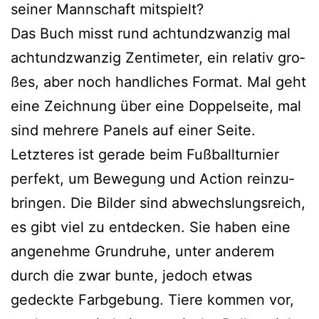
sei­ner Mannschaft mitspielt?
Das Buch misst rund acht­und­zwan­zig mal
acht­und­zwan­zig Zentimeter, ein rela­tiv gro­
ßes, aber noch hand­li­ches Format. Mal geht
eine Zeichnung über eine Doppelseite, mal
sind meh­re­re Panels auf einer Seite.
Letzteres ist gera­de beim Fußballturnier
per­fekt, um Bewegung und Action rein­zu­
brin­gen. Die Bilder sind abwechs­lungs­reich,
es gibt viel zu ent­de­cken. Sie haben eine
ange­neh­me Grundruhe, unter ande­rem
durch die zwar bun­te, jedoch etwas
gedeck­te Farbgebung. Tiere kom­men vor,