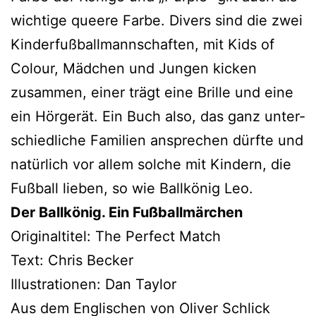
wich­ti­ge que­e­re Farbe. Divers sind die zwei
Kinderfußballmannschaften, mit Kids of
Colour, Mädchen und Jungen kicken
zusam­men, einer trägt eine Brille und eine
ein Hörgerät. Ein Buch also, das ganz unter­
schied­li­che Familien anspre­chen dürf­te und
natür­lich vor allem sol­che mit Kindern, die
Fußball lie­ben, so wie Ballkönig Leo.
Der Ballkönig. Ein Fußballmärchen
Originaltitel: The Perfect Match
Text: Chris Becker
Illustrationen: Dan Taylor
Aus dem Englischen von Oliver Schlick