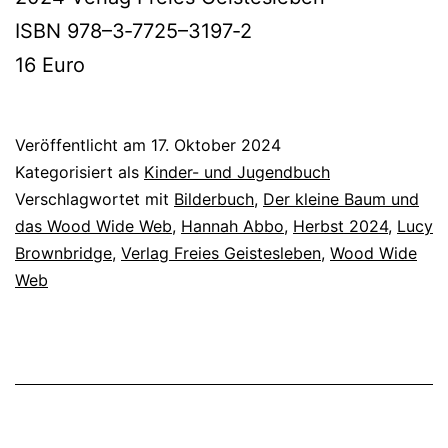
ISBN 978–3‑7725–3197‑2
16 Euro
Veröffentlicht am
17. Oktober 2024
Kategorisiert als
Kinder- und Jugendbuch
Verschlagwortet mit
Bilderbuch
,
Der kleine Baum und
das Wood Wide Web
,
Hannah Abbo
,
Herbst 2024
,
Lucy
Brownbridge
,
Verlag Freies Geistesleben
,
Wood Wide
Web