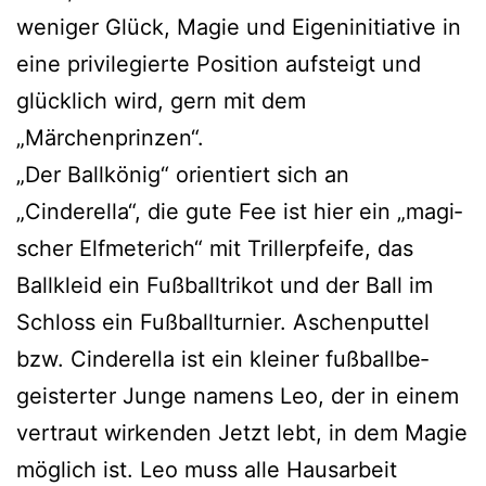
weni­ger Glück, Magie und Eigeninitiative in
eine pri­vi­le­gier­te Position auf­steigt und
glück­lich wird, gern mit dem
„Märchenprinzen“.
„Der Ballkönig“ ori­en­tiert sich an
„Cinderella“, die gute Fee ist hier ein „magi­
scher Elfmeterich“ mit Trillerpfeife, das
Ballkleid ein Fußballtrikot und der Ball im
Schloss ein Fußballturnier. Aschenputtel
bzw. Cinderella ist ein klei­ner fuß­ball­be­
geis­ter­ter Junge namens Leo, der in einem
ver­traut wir­ken­den Jetzt lebt, in dem Magie
mög­lich ist. Leo muss alle Hausarbeit