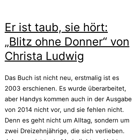
Er ist taub, sie hört:
„Blitz ohne Donner“ von
Christa Ludwig
Das Buch ist nicht neu, erst­ma­lig ist es
2003 erschie­nen. Es wur­de über­ar­bei­tet,
aber Handys kom­men auch in der Ausgabe
von 2014 nicht vor, und sie feh­len nicht.
Denn es geht nicht um Alltag, son­dern um
zwei Dreizehnjährige, die sich ver­lie­ben.