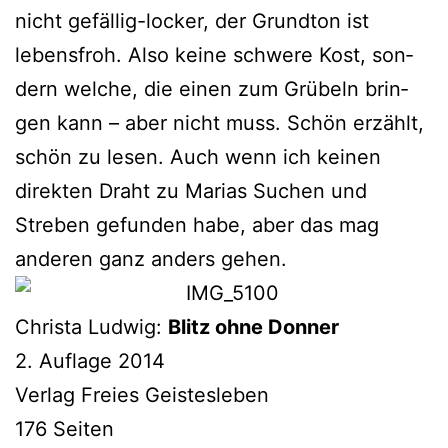
nicht gefäl­lig-locker, der Grundton ist
lebens­froh. Also kei­ne schwe­re Kost, son­
dern wel­che, die einen zum Grübeln brin­
gen kann – aber nicht muss. Schön erzählt,
schön zu lesen. Auch wenn ich kei­nen
direk­ten Draht zu Marias Suchen und
Streben gefun­den habe, aber das mag
ande­ren ganz anders gehen.
Christa Ludwig:
Blitz ohne Donner
2. Auflage 2014
Verlag Freies Geistesleben
176 Seiten