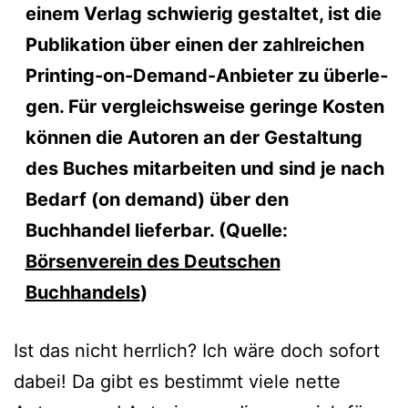
einem Verlag schwie­rig gestal­tet, ist die
Publikation über einen der zahl­rei­chen
Printing-on-Demand-Anbieter zu über­le­
gen. Für ver­gleichs­wei­se gerin­ge Kosten
kön­nen die Autoren an der Gestaltung
des Buches mit­ar­bei­ten und sind je nach
Bedarf (on demand) über den
Buchhandel lie­fer­bar. (Quelle:
Börsenverein des Deutschen
Buchhandels
)
Ist das nicht herr­lich? Ich wäre doch sofort
dabei! Da gibt es bestimmt vie­le net­te