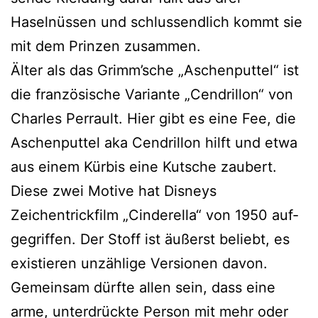
Haselnüssen und schluss­end­lich kommt sie
mit dem Prinzen zusammen.
Älter als das Grimm’sche „Aschenputtel“ ist
die fran­zö­si­sche Variante „Cendrillon“ von
Charles Perrault. Hier gibt es eine Fee, die
Aschenputtel aka Cendrillon hilft und etwa
aus einem Kürbis eine Kutsche zau­bert.
Diese zwei Motive hat Disneys
Zeichentrickfilm „Cinderella“ von 1950 auf­
ge­grif­fen. Der Stoff ist äußerst beliebt, es
exis­tie­ren unzäh­li­ge Versionen davon.
Gemeinsam dürf­te allen sein, dass eine
arme, unter­drück­te Person mit mehr oder