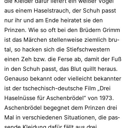
die Kleider dafür lie­fert ein wei­ßer Vogel
aus einem Haselstrauch, der Schuh passt
nur ihr und am Ende hei­ra­tet sie den
Prinzen. Wie so oft bei den Brüdern Grimm
ist das Märchen stel­len­wei­se ziem­lich bru­
tal, so hacken sich die Stiefschwestern
einen Zeh bzw. die Ferse ab, damit der Fuß
in den Schuh passt, das Blut quillt her­aus.
Genauso bekannt oder viel­leicht bekann­ter
ist der tsche­chisch-deut­sche Film „Drei
Haselnüsse für Aschenbrödel“ von 1973.
Aschenbrödel begeg­net dem Prinzen drei
Mal in ver­schie­de­nen Situationen, die pas­
sen­de Kleidung dafür fällt aus drei