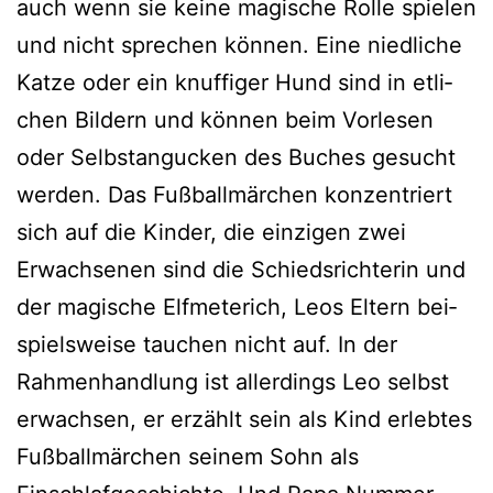
auch wenn sie kei­ne magi­sche Rolle spie­len
und nicht spre­chen kön­nen. Eine nied­li­che
Katze oder ein knuf­fi­ger Hund sind in etli­
chen Bildern und kön­nen beim Vorlesen
oder Selbstangucken des Buches gesucht
wer­den. Das Fußballmärchen kon­zen­triert
sich auf die Kinder, die ein­zi­gen zwei
Erwachsenen sind die Schiedsrichterin und
der magi­sche Elfmeterich, Leos Eltern bei­
spiels­wei­se tau­chen nicht auf. In der
Rahmenhandlung ist aller­dings Leo selbst
erwach­sen, er erzählt sein als Kind erleb­tes
Fußballmärchen sei­nem Sohn als