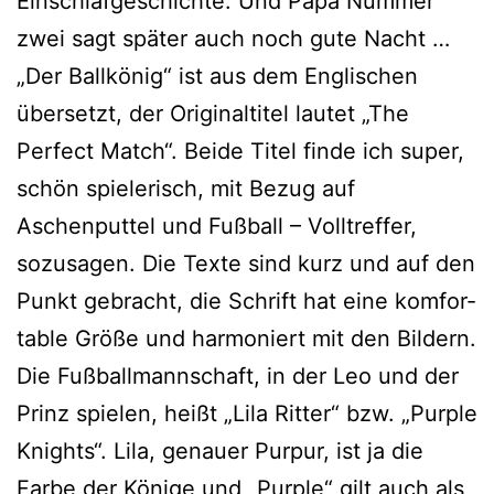
Einschlafgeschichte. Und Papa Nummer
zwei sagt spä­ter auch noch gute Nacht …
„Der Ballkönig“ ist aus dem Englischen
über­setzt, der Originaltitel lau­tet „The
Perfect Match“. Beide Titel fin­de ich super,
schön spie­le­risch, mit Bezug auf
Aschenputtel und Fußball – Volltreffer,
sozu­sa­gen. Die Texte sind kurz und auf den
Punkt gebracht, die Schrift hat eine kom­for­
ta­ble Größe und har­mo­niert mit den Bildern.
Die Fußballmannschaft, in der Leo und der
Prinz spie­len, heißt „Lila Ritter“ bzw. „Purple
Knights“. Lila, genau­er Purpur, ist ja die
Farbe der Könige und „Purple“ gilt auch als