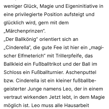
weni­ger Glück, Magie und Eigeninitiative in
eine pri­vi­le­gier­te Position auf­steigt und
glück­lich wird, gern mit dem
„Märchenprinzen“.
„Der Ballkönig“ ori­en­tiert sich an
„Cinderella“, die gute Fee ist hier ein „magi­
scher Elfmeterich“ mit Trillerpfeife, das
Ballkleid ein Fußballtrikot und der Ball im
Schloss ein Fußballturnier. Aschenputtel
bzw. Cinderella ist ein klei­ner fuß­ball­be­
geis­ter­ter Junge namens Leo, der in einem
ver­traut wir­ken­den Jetzt lebt, in dem Magie
mög­lich ist. Leo muss alle Hausarbeit