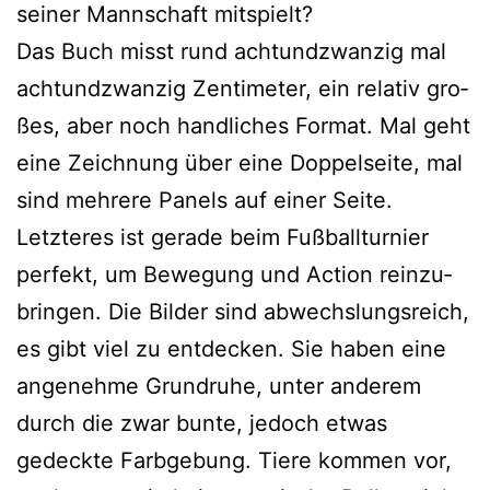
sei­ner Mannschaft mitspielt?
Das Buch misst rund acht­und­zwan­zig mal
acht­und­zwan­zig Zentimeter, ein rela­tiv gro­
ßes, aber noch hand­li­ches Format. Mal geht
eine Zeichnung über eine Doppelseite, mal
sind meh­re­re Panels auf einer Seite.
Letzteres ist gera­de beim Fußballturnier
per­fekt, um Bewegung und Action rein­zu­
brin­gen. Die Bilder sind abwechs­lungs­reich,
es gibt viel zu ent­de­cken. Sie haben eine
ange­neh­me Grundruhe, unter ande­rem
durch die zwar bun­te, jedoch etwas
gedeck­te Farbgebung. Tiere kom­men vor,