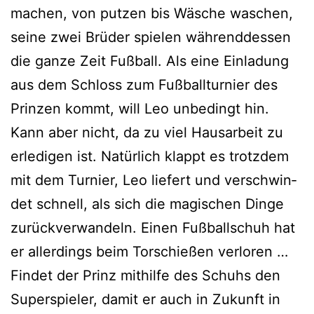
machen, von put­zen bis Wäsche waschen,
sei­ne zwei Brüder spie­len wäh­rend­des­sen
die gan­ze Zeit Fußball. Als eine Einladung
aus dem Schloss zum Fußballturnier des
Prinzen kommt, will Leo unbe­dingt hin.
Kann aber nicht, da zu viel Hausarbeit zu
erle­di­gen ist. Natürlich klappt es trotz­dem
mit dem Turnier, Leo lie­fert und ver­schwin­
det schnell, als sich die magi­schen Dinge
zurück­ver­wan­deln. Einen Fußballschuh hat
er aller­dings beim Torschießen ver­lo­ren …
Findet der Prinz mit­hil­fe des Schuhs den
Superspieler, damit er auch in Zukunft in