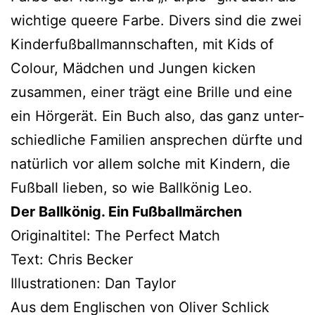
wich­ti­ge que­e­re Farbe. Divers sind die zwei
Kinderfußballmannschaften, mit Kids of
Colour, Mädchen und Jungen kicken
zusam­men, einer trägt eine Brille und eine
ein Hörgerät. Ein Buch also, das ganz unter­
schied­li­che Familien anspre­chen dürf­te und
natür­lich vor allem sol­che mit Kindern, die
Fußball lie­ben, so wie Ballkönig Leo.
Der Ballkönig. Ein Fußballmärchen
Originaltitel: The Perfect Match
Text: Chris Becker
Illustrationen: Dan Taylor
Aus dem Englischen von Oliver Schlick