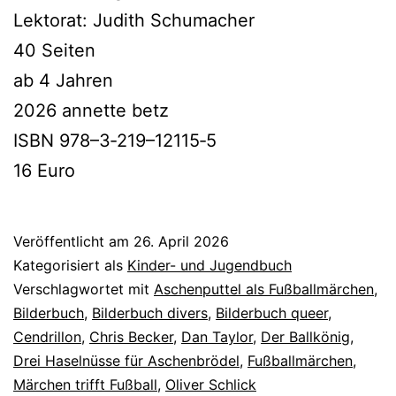
Lektorat: Judith Schumacher
40 Seiten
ab 4 Jahren
2026 annet­te betz
ISBN 978–3‑219–12115‑5
16 Euro
Veröffentlicht am
26. April 2026
Kategorisiert als
Kinder- und Jugendbuch
Verschlagwortet mit
Aschenputtel als Fußballmärchen
,
Bilderbuch
,
Bilderbuch divers
,
Bilderbuch queer
,
Cendrillon
,
Chris Becker
,
Dan Taylor
,
Der Ballkönig
,
Drei Haselnüsse für Aschenbrödel
,
Fußballmärchen
,
Märchen trifft Fußball
,
Oliver Schlick