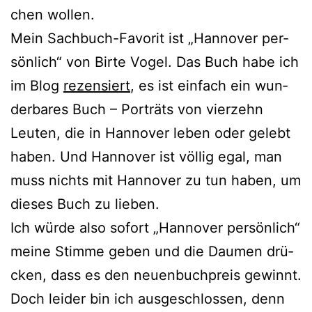
chen wollen.
Mein Sachbuch-Favorit ist „Hannover per­
sön­lich“ von Birte Vogel. Das Buch habe ich
im Blog
rezen­siert
, es ist ein­fach ein wun­
der­ba­res Buch – Porträts von vier­zehn
Leuten, die in Hannover leben oder gelebt
haben. Und Hannover ist völ­lig egal, man
muss nichts mit Hannover zu tun haben, um
die­ses Buch zu lieben.
Ich wür­de also sofort „Hannover per­sön­lich“
mei­ne Stimme geben und die Daumen drü­
cken, dass es den neu­en­buch­preis gewinnt.
Doch lei­der bin ich aus­ge­schlos­sen, denn