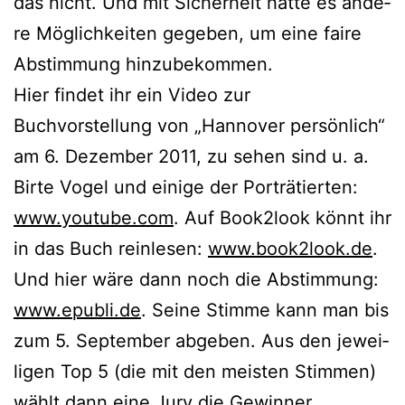
das nicht. Und mit Sicherheit hät­te es ande­
re Möglichkeiten gege­ben, um eine fai­re
Abstimmung hinzubekommen.
Hier fin­det ihr ein Video zur
Buchvorstellung von „Hannover per­sön­lich“
am 6. Dezember 2011, zu sehen sind u. a.
Birte Vogel und eini­ge der Porträtierten:
www.youtube.com
. Auf Book2look könnt ihr
in das Buch rein­le­sen:
www.book2look.de
.
Und hier wäre dann noch die Abstimmung:
www.epubli.de
. Seine Stimme kann man bis
zum 5. September abge­ben. Aus den jewei­
li­gen Top 5 (die mit den meis­ten Stimmen)
wählt dann eine Jury die Gewinner.