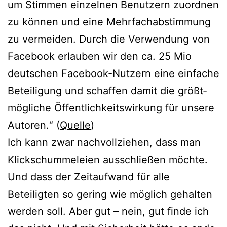
um Stimmen ein­zel­nen Benutzern zuord­nen
zu kön­nen und eine Mehrfachabstimmung
zu ver­mei­den. Durch die Verwendung von
Facebook erlau­ben wir den ca. 25 Mio
deut­schen Facebook-Nutzern eine ein­fa­che
Beteiligung und schaf­fen damit die größt­
mög­li­che Öffentlichkeitswirkung für unse­re
Autoren.“ (
Quelle
)
Ich kann zwar nach­voll­zie­hen, dass man
Klickschummeleien aus­schlie­ßen möch­te.
Und dass der Zeitaufwand für alle
Beteiligten so gering wie mög­lich gehal­ten
wer­den soll. Aber gut – nein, gut fin­de ich