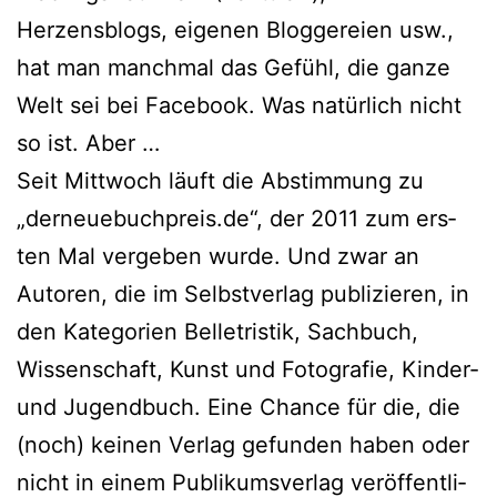
Herzensblogs, eige­nen Bloggereien usw.,
hat man manch­mal das Gefühl, die gan­ze
Welt sei bei Facebook. Was natür­lich nicht
so ist. Aber …
Seit Mittwoch läuft die Abstimmung zu
„derneuebuchpreis.de“, der 2011 zum ers­
ten Mal ver­ge­ben wur­de. Und zwar an
Autoren, die im Selbstverlag publi­zie­ren, in
den Kategorien Belletristik, Sachbuch,
Wissenschaft, Kunst und Fotografie, Kinder-
und Jugendbuch. Eine Chance für die, die
(noch) kei­nen Verlag gefun­den haben oder
nicht in einem Publikumsverlag ver­öf­fent­li­