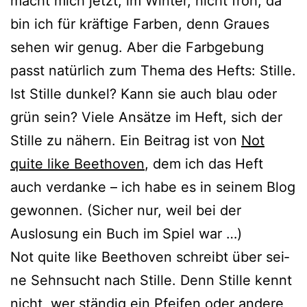
macht mich jetzt, im Winter, nicht froh, da
bin ich für kräf­ti­ge Farben, denn Graues
sehen wir genug. Aber die Farbgebung
passt natür­lich zum Thema des Hefts: Stille.
Ist Stille dun­kel? Kann sie auch blau oder
grün sein? Viele Ansätze im Heft, sich der
Stille zu nähern. Ein Beitrag ist von
Not
quite like Beethoven
, dem ich das Heft
auch ver­dan­ke – ich habe es in sei­nem Blog
gewon­nen. (Sicher nur, weil bei der
Auslosung ein Buch im Spiel war …)
Not quite like Beethoven schreibt über sei­
ne Sehnsucht nach Stille. Denn Stille kennt
nicht, wer stän­dig ein Pfeifen oder ande­re