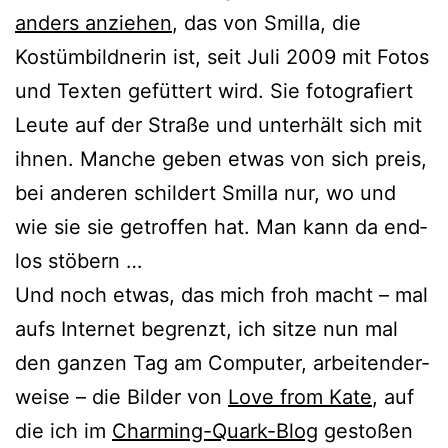
anders anzie­hen
, das von Smilla, die
Kostümbildnerin ist, seit Juli 2009 mit Fotos
und Texten gefüt­tert wird. Sie foto­gra­fiert
Leute auf der Straße und unter­hält sich mit
ihnen. Manche geben etwas von sich preis,
bei ande­ren schil­dert Smilla nur, wo und
wie sie sie getrof­fen hat. Man kann da end­
los stöbern …
Und noch etwas, das mich froh macht – mal
aufs Internet begrenzt, ich sit­ze nun mal
den gan­zen Tag am Computer, arbei­ten­der­
wei­se – die Bilder von
Love from Kate
, auf
die ich im
Charming-Quark-Blog
gesto­ßen