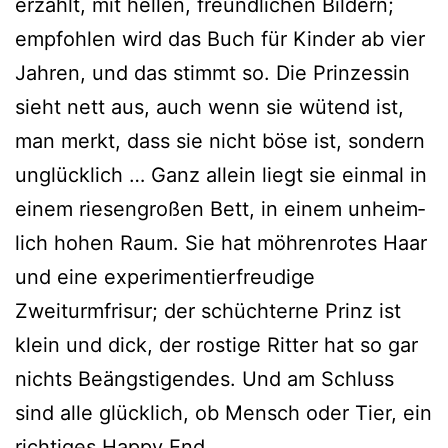
erzählt, mit hel­len, freund­li­chen Bildern;
emp­foh­len wird das Buch für Kinder ab vier
Jahren, und das stimmt so. Die Prinzessin
sieht nett aus, auch wenn sie wütend ist,
man merkt, dass sie nicht böse ist, son­dern
unglück­lich … Ganz allein liegt sie ein­mal in
einem rie­sen­gro­ßen Bett, in einem unheim­
lich hohen Raum. Sie hat möh­ren­ro­tes Haar
und eine expe­ri­men­tier­freu­di­ge
Zweiturmfrisur; der schüch­ter­ne Prinz ist
klein und dick, der ros­ti­ge Ritter hat so gar
nichts Beängstigendes. Und am Schluss
sind alle glück­lich, ob Mensch oder Tier, ein
rich­ti­ges Happy End.