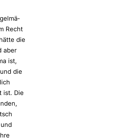
l
gel­mä­
em Recht
ät­te die
d aber
a ist,
 und die
lich
 ist. Die
enden,
utsch
 und
ihre