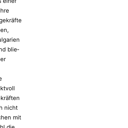
s einer
ihre
egekräfte
len,
lgarien
nd blie­
ier
e
kt­voll
ekräften
h nicht
chen mit
hl die