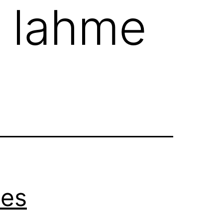
e lahme
tes