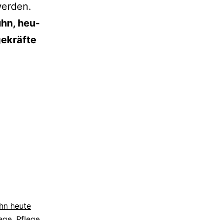
 werden.
uhn, heu­
gekräfte
uhn heute
ege
,
Pflege