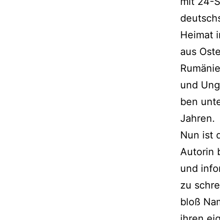
mit 24-S
deutsch­
Heimat im
aus Oste
Rumänie
und Unga
ben unte
Jahren.
Nun ist 
Autorin b
und info
zu schre
bloß Nam
ihren ei