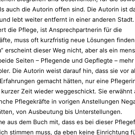
s auch die Autorin offen sind. Die Autorin ist da
nd lebt wei­ter ent­fernt in einer ande­ren Stadt.
iert die Pflege, ist Ansprechpartnerin für die
äfte, muss oft kurz­fris­tig neue Lösungen fin­den
 erscheint die­ser Weg nicht, aber als ein mensc
bei­de Seiten – Pflegende und Gepflegte – mehr 
bler. Die Autorin weist dar­auf hin, dass sie vor 
ve Erfahrungen gemacht hät­ten, nur eine Pflegerin
 kur­zer Zeit wie­der weg­ge­schickt. Sie erwähnt
­che Pflegekräfte in vori­gen Anstellungen Neg
ät­ten, von Ausbeutung bis Unterstellungen.
me aus dem Buch mit, dass es bei die­ser Pflege
ich stim­men muss, da eben kei­ne Einrichtung f