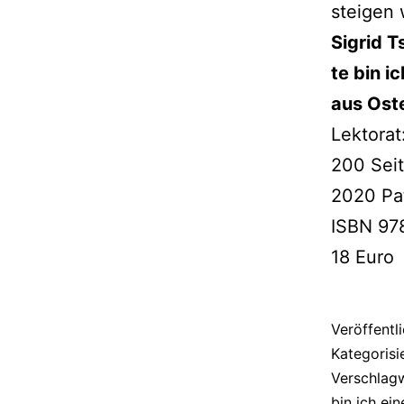
stei­gen
Sigrid T
te bin i
aus Ost
Lektorat
200 Sei
2020 Pa
ISBN 97
18 Euro
Veröffentl
Kategorisi
Verschlag
bin ich ei