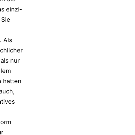
s ein­zi­
 Sie
. Als
h­li­cher
als nur
allem
 hat­ten
 auch,
atives
form
ür