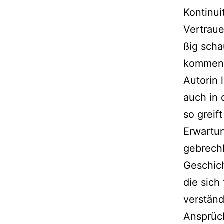
Kontinui
Vertraue
ßig scha
kom­men.
Autorin 
auch in 
so greif
Erwartun
gebrech­
Geschic
die sich
ver­stän
Ansprüch