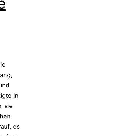
e
Die
fang,
 und
g­te in
m sie
ohen
­auf, es