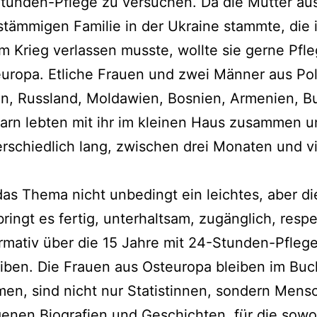
tunden-Pflege zu ver­su­chen. Da die Mutter au
stäm­mi­gen Familie in der Ukraine stamm­te, die 
 Krieg ver­las­sen muss­te, woll­te sie ger­ne Pfl
uropa. Etliche Frauen und zwei Männer aus Po
n, Russland, Moldawien, Bosnien, Armenien, Bu
rn leb­ten mit ihr im klei­nen Haus zusam­men u
r­schied­lich lang, zwi­schen drei Monaten und v
das Thema nicht unbe­dingt ein leich­tes, aber di
ringt es fer­tig, unter­halt­sam, zugäng­lich, respe
r­ma­tiv über die 15 Jahre mit 24-Stunden-Pfleg
i­ben. Die Frauen aus Osteuropa blei­ben im Buc
en, sind nicht nur Statistinnen, son­dern Mens
ge­nen Biografien und Geschichten, für die sowo