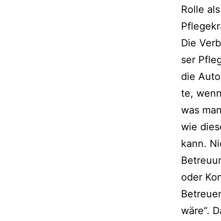
Rolle al
Pflegekr
Die Verb
ser Pfle
die Auto
te, wenn
was man 
wie die­
kann. Ni
Betreuung
oder Kon
Betreuen
wäre“. D