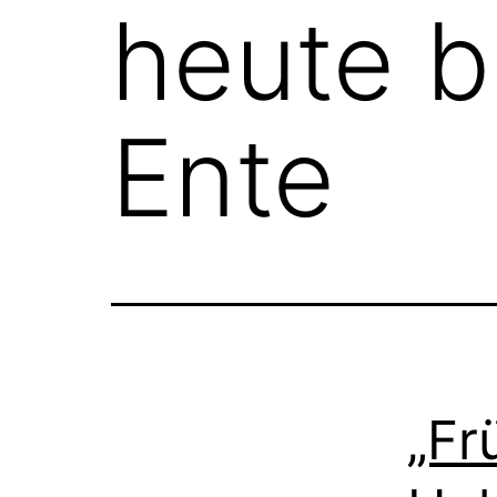
heute b
Ente
„Fr