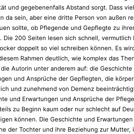
tät und gege­be­nen­falls Abstand sorgt. Dass vie
n da sein, aber eine drit­te Person von außen re
u­en soll­te, ob Pflegende und Gepflegte zu ihr
 Die 200 Seiten lesen sich schnell, ver­mut­lich h
locker dop­pelt so viel schrei­ben kön­nen. Es wir
die­sem Rahmen deut­lich, wie kom­plex das Them
t die Autorin unter ande­rem auf: die Geschichte
gen und Ansprüche der Gepflegten, die kör­per­
lich und zuneh­mend von Demenz beein­träch­tigt
hte und Erwartungen und Ansprüche der Pfleg
 teils zu Beginn kaum oder nur schlecht auf De
­di­gen kön­nen. Die Geschichte und Erwartungen
e der Tochter und ihre Beziehung zur Mutter, 