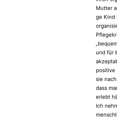
Mutter al
ge Kind u
orga­ni­s
Pflegekr
„bequem“
und für 
akzep­ta­
posi­ti­
sie nach
dass man
erlebt h
Ich neh­
mensch­l