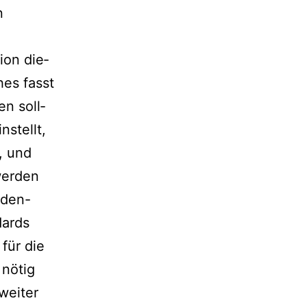
n
ion die­
hes fasst
n soll­
stellt,
, und
er­den
nden-
dards
für die
 nötig
wei­ter