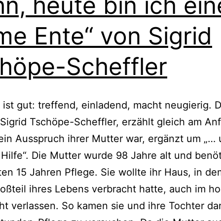
n, heute bin ich ein
me Ente“ von Sigrid
höpe-Scheffler
 ist gut: tref­fend, ein­la­dend, macht neu­gie­rig. 
 Sigrid Tschöpe-Scheffler, erzählt gleich am An
ein Ausspruch ihrer Mutter war, ergänzt um „…
Hilfe“. Die Mutter wur­de 98 Jahre alt und benö­ti
­ten 15 Jahren Pflege. Sie woll­te ihr Haus, in de
oßteil ihres Lebens ver­bracht hat­te, auch im h
ht ver­las­sen. So kamen sie und ihre Tochter dar