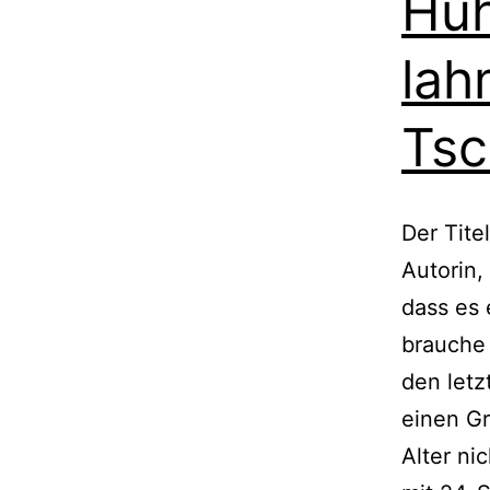
Huh
lah
Tsc
Der Titel
Autorin,
dass es 
brau­che 
den letz
einen Gr
Alter nic