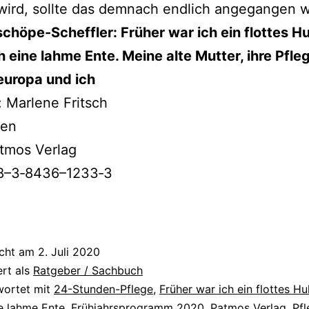
 wird, soll­te das dem­nach end­lich ange­gan­gen
schöpe-Scheffler: Früher war ich ein flot­tes H
ch eine lah­me Ente. Meine alte Mutter, ihre Pfle
europa und ich
: Marlene Fritsch
ten
tmos Verlag
8–3‑8436–1233‑3
icht am
2. Juli 2020
ert als
Ratgeber / Sachbuch
wortet mit
24-Stunden-Pflege
,
Früher war ich ein flottes H
ne lahme Ente
,
Frühjahrsprogramm 2020
,
Patmos Verlag
,
Pfl