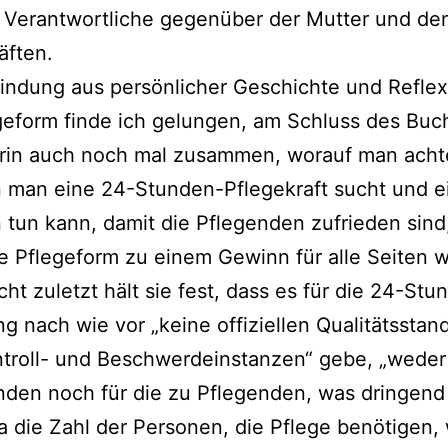
s Verantwortliche gegen­über der Mutter und de
äften.
indung aus per­sön­li­cher Geschichte und Reflex
geform fin­de ich gelun­gen, am Schluss des Buc
rin auch noch mal zusam­men, wor­auf man ach­te
 man eine 24-Stunden-Pflegekraft sucht und ein­
tun kann, damit die Pflegenden zufrie­den sind
se Pflegeform zu einem Gewinn für alle Seiten w
cht zuletzt hält sie fest, dass es für die 24-Stu
 nach wie vor „kei­ne offi­zi­el­len Qualitätsstan
troll- und Beschwerdeinstanzen“ gebe, „weder 
den noch für die zu Pflegenden, was drin­gend
a die Zahl der Personen, die Pflege benö­ti­gen, 