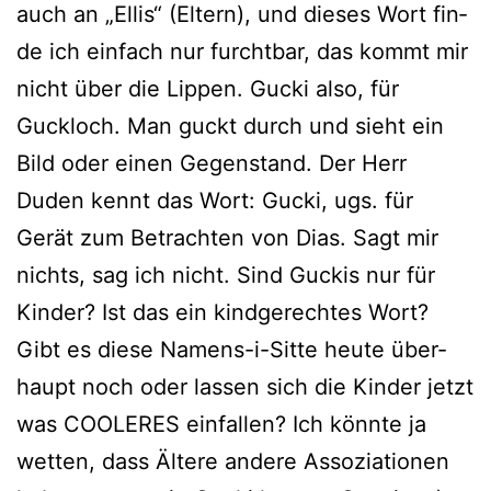
auch an „Ellis“ (Eltern), und die­ses Wort fin­
de ich ein­fach nur furcht­bar, das kommt mir
nicht über die Lippen. Gucki also, für
Guckloch. Man guckt durch und sieht ein
Bild oder einen Gegenstand. Der Herr
Duden kennt das Wort: Gucki, ugs. für
Gerät zum Betrachten von Dias. Sagt mir
nichts, sag ich nicht. Sind Guckis nur für
Kinder? Ist das ein kind­ge­rech­tes Wort?
Gibt es die­se Namens-i-Sitte heu­te über­
haupt noch oder las­sen sich die Kinder jetzt
was COOLERES ein­fal­len? Ich könn­te ja
wet­ten, dass Ältere ande­re Assoziationen