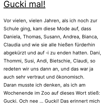
Gucki mal!
Vor vie­len, vie­len Jahren, als ich noch zur
Schule ging, kam die­se Mode auf, dass
Daniela, Thomas, Susann, Andrea, Bianca,
Claudia und wie sie alle hie­ßen für­der­hin
abge­kürzt und auf ‑i zu enden hat­ten. Dani,
Thommi, Susi, Andi, Bietschie, Claudi, so
rede­ten wir uns dann an, und das war ja
auch sehr ver­traut und ökonomisch.
Daran muss­te ich den­ken, als ich am
Wochenende im Zoo auf die­ses Wort stieß:
Gucki. Och nee … Gucki! Das erin­nert mich