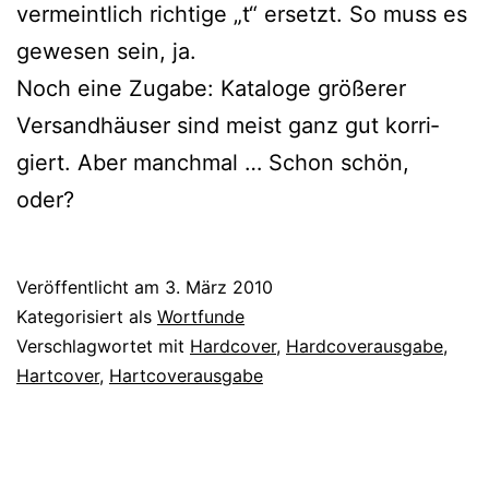
ver­meint­lich rich­ti­ge „t“ ersetzt. So muss es
gewe­sen sein, ja.
Noch eine Zugabe: Kataloge grö­ße­rer
Versandhäuser sind meist ganz gut kor­ri­
giert. Aber manch­mal … Schon schön,
oder?
Veröffentlicht am
3. März 2010
Kategorisiert als
Wortfunde
Verschlagwortet mit
Hardcover
,
Hardcoverausgabe
,
Hartcover
,
Hartcoverausgabe