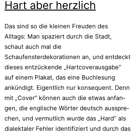
Hart aber herzlich
Das sind so die klei­nen Freuden des
Alltags: Man spa­ziert durch die Stadt,
schaut auch mal die
Schaufensterdekorationen an, und ent­deckt
die­ses ent­zü­cken­de „Hartcoverausgabe“
auf einem Plakat, das eine Buchlesung
ankün­digt. Eigentlich nur kon­se­quent. Denn
mit „Cover“ kön­nen auch die etwas anfan­
gen, die eng­li­sche Wörter deutsch aus­spre­
chen, und ver­mut­lich wur­de das „Hard“ als
dia­lek­ta­ler Fehler iden­ti­fi­ziert und durch das