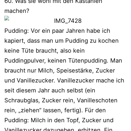
60. Was sie wohl mit den Kastanien
machen?
Pudding: Vor ein paar Jahren habe ich
kapiert, dass man um Pudding zu kochen
kei­ne Tüte braucht, also kein
Puddingpulver, kei­nen Tütenpudding. Man
braucht nur Milch, Speisestärke, Zucker
und Vanillezucker. Vanillezucker mache ich
seit die­sem Jahr auch selbst (ein
Schraubglas, Zucker rein, Vanilleschoten
rein, „zie­hen“ las­sen, fer­tig). Für den
Pudding: Milch in den Topf, Zucker und
Vanillezucker dazu­ge­ben, erhit­zen. Ein