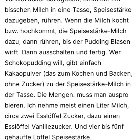
biss­chen Milch in eine Tasse, Speisestärke
dazu­ge­ben, rüh­ren. Wenn die Milch kocht
bzw. hoch­kommt, die Speisestärke-Milch
dazu, dann rüh­ren, bis der Pudding Blasen
wirft. Dann aus­schal­ten und fer­tig. Wer
Schokopudding will, gibt ein­fach
Kakaopulver (das zum Kochen und Backen,
ohne Zucker) zu der Speisestärke-Milch in
der Tasse. Die Mengen: muss man aus­pro­
bie­ren. Ich neh­me meist einen Liter Milch,
cir­ca zwei Esslöffel Zucker, dazu einen
Esslöffel Vanillezucker. Und vier bis fünf
gehäuf­te Löffel Speisestärke.