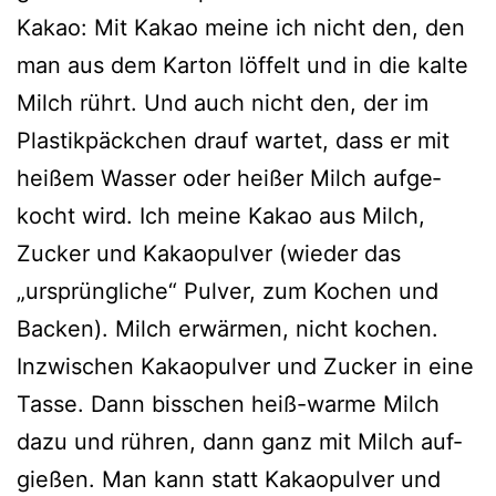
Kakao: Mit Kakao mei­ne ich nicht den, den
man aus dem Karton löf­felt und in die kal­te
Milch rührt. Und auch nicht den, der im
Plastikpäckchen drauf war­tet, dass er mit
hei­ßem Wasser oder hei­ßer Milch auf­ge­
kocht wird. Ich mei­ne Kakao aus Milch,
Zucker und Kakaopulver (wie­der das
„ursprüng­li­che“ Pulver, zum Kochen und
Backen). Milch erwär­men, nicht kochen.
Inzwischen Kakaopulver und Zucker in eine
Tasse. Dann biss­chen heiß-war­me Milch
dazu und rüh­ren, dann ganz mit Milch auf­
gie­ßen. Man kann statt Kakaopulver und