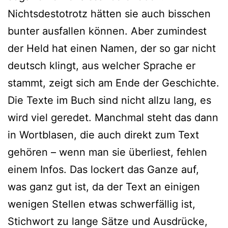
Nichtsdestotrotz hät­ten sie auch biss­chen
bun­ter aus­fal­len kön­nen. Aber zumin­dest
der Held hat einen Namen, der so gar nicht
deutsch klingt, aus wel­cher Sprache er
stammt, zeigt sich am Ende der Geschichte.
Die Texte im Buch sind nicht all­zu lang, es
wird viel gere­det. Manchmal steht das dann
in Wortblasen, die auch direkt zum Text
gehö­ren – wenn man sie über­liest, feh­len
einem Infos. Das lockert das Ganze auf,
was ganz gut ist, da der Text an eini­gen
weni­gen Stellen etwas schwer­fäl­lig ist,
Stichwort zu lan­ge Sätze und Ausdrücke,