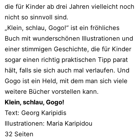
die für Kinder ab drei Jahren viel­leicht noch
nicht so sinn­voll sind.
„Klein, schlau, Gogo!“ ist ein fröh­li­ches
Buch mit wun­der­schö­nen Illustrationen und
einer stim­mi­gen Geschichte, die für Kinder
sogar einen rich­tig prak­ti­schen Tipp parat
hält, falls sie sich auch mal ver­lau­fen. Und
Gogo ist ein Held, mit dem man sich vie­le
wei­te­re Bücher vor­stel­len kann.
Klein, schlau, Gogo!
Text: Georg Karipidis
Illustrationen: Maria Karipidou
32 Seiten