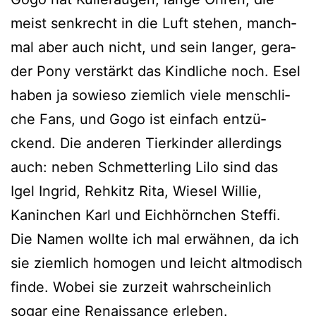
meist senk­recht in die Luft ste­hen, manch­
mal aber auch nicht, und sein lan­ger, gera­
der Pony ver­stärkt das Kindliche noch. Esel
haben ja sowie­so ziem­lich vie­le mensch­li­
che Fans, und Gogo ist ein­fach ent­zü­
ckend. Die ande­ren Tierkinder aller­dings
auch: neben Schmetterling Lilo sind das
Igel Ingrid, Rehkitz Rita, Wiesel Willie,
Kaninchen Karl und Eichhörnchen Steffi.
Die Namen woll­te ich mal erwäh­nen, da ich
sie ziem­lich homo­gen und leicht alt­mo­disch
fin­de. Wobei sie zur­zeit wahr­schein­lich
sogar eine Renaissance erle­ben.