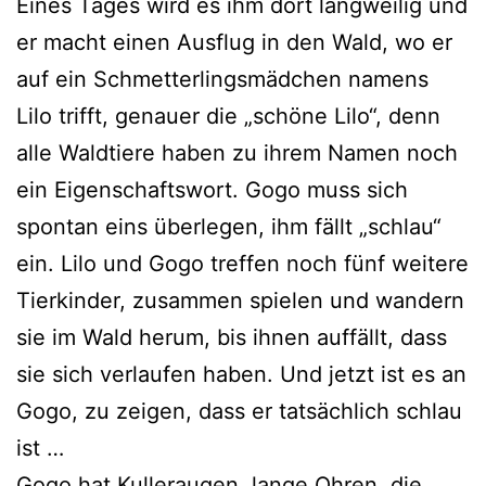
Eines Tages wird es ihm dort lang­wei­lig und
er macht einen Ausflug in den Wald, wo er
auf ein Schmetterlingsmädchen namens
Lilo trifft, genau­er die „schö­ne Lilo“, denn
alle Waldtiere haben zu ihrem Namen noch
ein Eigenschaftswort. Gogo muss sich
spon­tan eins über­le­gen, ihm fällt „schlau“
ein. Lilo und Gogo tref­fen noch fünf wei­te­re
Tierkinder, zusam­men spie­len und wan­dern
sie im Wald her­um, bis ihnen auf­fällt, dass
sie sich ver­lau­fen haben. Und jetzt ist es an
Gogo, zu zei­gen, dass er tat­säch­lich schlau
ist …
Gogo hat Kulleraugen, lan­ge Ohren, die