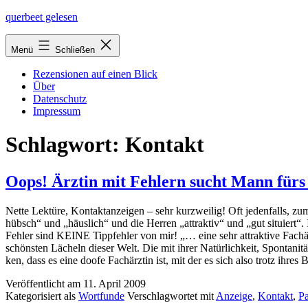
Zum
querbeet gelesen
Inhalt
springen
Menü
Schließen
Rezensionen auf einen Blick
Über
Datenschutz
Impressum
Schlagwort:
Kontakt
Oops! Ärztin mit Fehlern sucht Mann fürs
Nette Lektüre, Kontaktanzeigen – sehr kurz­wei­lig! Oft jeden­falls, zu
hübsch“ und „häus­lich“ und die Herren „attrak­tiv“ und „gut situ­iert
Fehler sind KEINE Tippfehler von mir! „… eine sehr attrak­ti­ve Fachärz
schöns­ten Lächeln die­ser Welt. Die mit ihrer Natürlichkeit, Spontanit
ken, dass es eine doo­fe Fachärztin ist, mit der es sich also trotz ihres 
Veröffentlicht am
11. April 2009
Kategorisiert als
Wortfunde
Verschlagwortet mit
Anzeige
,
Kontakt
,
Pa