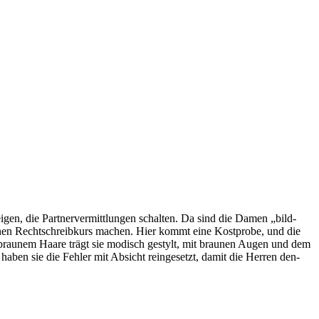
zeigen, die Partnervermittlungen schal­ten. Da sind die Damen „bild­
al einen Rechtschreibkurs machen. Hier kommt eine Kostprobe, und die
gen brau­nem Haare trägt sie modisch gestylt, mit brau­nen Augen und dem
haben sie die Fehler mit Absicht rein­ge­setzt, damit die Herren den­