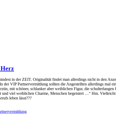
 Herz
min­dest in der ZEIT. Originalität fin­det man aller­dings nicht in den An
“. In der VIP Partnervermittlung soll­ten die Angestellten aller­dings m
tin, mit schö­ner, schlan­ker aber weib­li­chen Figur, die schul­ter­lan­
ät und viel weib­li­chen Charme, Menschen begeis­tert …“ Hm. Vielleicht 
Berufs leben lässt???
rtnervermittlung