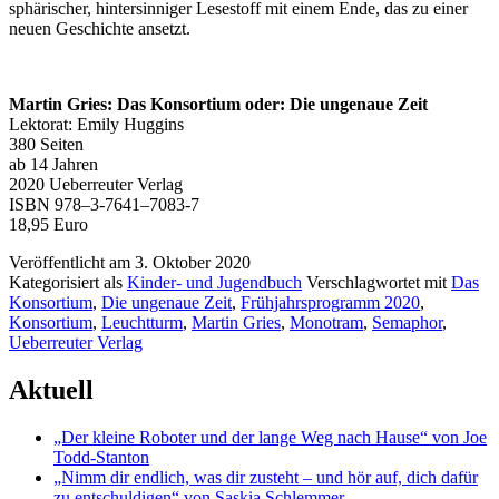
sphä­ri­scher, hin­ter­sin­ni­ger Lesestoff mit einem Ende, das zu einer
neu­en Geschichte ansetzt.
Martin Gries: Das Konsortium oder: Die unge­naue Zeit
Lektorat: Emily Huggins
380 Seiten
ab 14 Jahren
2020 Ueberreuter Verlag
ISBN 978–3‑7641–7083‑7
18,95 Euro
Veröffentlicht am
3. Oktober 2020
Kategorisiert als
Kinder- und Jugendbuch
Verschlagwortet mit
Das
Konsortium
,
Die ungenaue Zeit
,
Frühjahrsprogramm 2020
,
Konsortium
,
Leuchtturm
,
Martin Gries
,
Monotram
,
Semaphor
,
Ueberreuter Verlag
Aktuell
„Der kleine Roboter und der lange Weg nach Hause“ von Joe
Todd-Stanton
„Nimm dir endlich, was dir zusteht – und hör auf, dich dafür
zu entschuldigen“ von Saskia Schlemmer