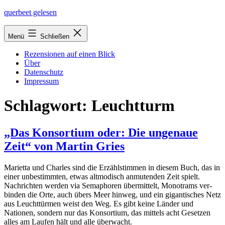
Zum
querbeet gelesen
Inhalt
springen
Menü
Schließen
Rezensionen auf einen Blick
Über
Datenschutz
Impressum
Schlagwort:
Leuchtturm
„Das Konsortium oder: Die ungenaue
Zeit“ von Martin Gries
Marietta und Charles sind die Erzählstimmen in die­sem Buch, das in
einer unbe­stimm­ten, etwas alt­mo­disch anmu­ten­den Zeit spielt.
Nachrichten wer­den via Semaphoren über­mit­telt, Monotrams ver­
bin­den die Orte, auch übers Meer hin­weg, und ein gigan­ti­sches Netz
aus Leuchttürmen weist den Weg. Es gibt kei­ne Länder und
Nationen, son­dern nur das Konsortium, das mit­tels acht Gesetzen
alles am Laufen hält und alle überwacht.