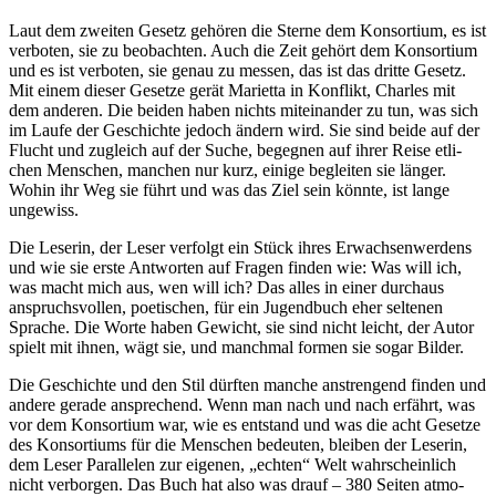
Laut dem zwei­ten Gesetz gehö­ren die Sterne dem Konsortium, es ist
ver­bo­ten, sie zu beob­ach­ten. Auch die Zeit gehört dem Konsortium
und es ist ver­bo­ten, sie genau zu mes­sen, das ist das drit­te Gesetz.
Mit einem die­ser Gesetze gerät Marietta in Konflikt, Charles mit
dem ande­ren. Die bei­den haben nichts mit­ein­an­der zu tun, was sich
im Laufe der Geschichte jedoch ändern wird. Sie sind bei­de auf der
Flucht und zugleich auf der Suche, begeg­nen auf ihrer Reise etli­
chen Menschen, man­chen nur kurz, eini­ge beglei­ten sie län­ger.
Wohin ihr Weg sie führt und was das Ziel sein könn­te, ist lan­ge
ungewiss.
Die Leserin, der Leser ver­folgt ein Stück ihres Erwachsenwerdens
und wie sie ers­te Antworten auf Fragen fin­den wie: Was will ich,
was macht mich aus, wen will ich? Das alles in einer durch­aus
anspruchs­vol­len, poe­ti­schen, für ein Jugendbuch eher sel­te­nen
Sprache. Die Worte haben Gewicht, sie sind nicht leicht, der Autor
spielt mit ihnen, wägt sie, und manch­mal for­men sie sogar Bilder.
Die Geschichte und den Stil dürf­ten man­che anstren­gend fin­den und
ande­re gera­de anspre­chend. Wenn man nach und nach erfährt, was
vor dem Konsortium war, wie es ent­stand und was die acht Gesetze
des Konsortiums für die Menschen bedeu­ten, blei­ben der Leserin,
dem Leser Parallelen zur eige­nen, „ech­ten“ Welt wahr­schein­lich
nicht ver­bor­gen. Das Buch hat also was drauf – 380 Seiten atmo­