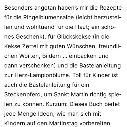
Besonders ange­tan haben’s mir die Rezepte
für die Ringelblumensalbe (leicht her­zu­stel­
len und wohl­tu­end für die Haut; ein schö­
nes Geschenk), für Glückskekse (in die
Kekse Zettel mit guten Wünschen, freund­li­
chen Worten, Bildern … ein­ba­cken und
dann ver­schen­ken) und die Bastelanleitung
zur Herz-Lampionblume. Toll für Kinder ist
auch die Bastelanleitung für ein
Steckenpferd, um Sankt Martin rich­tig spie­
len zu kön­nen. Kurzum: Dieses Buch bie­tet
jede Menge Ideen, wie man sich mit
Kindern auf den Martinstag vor­be­rei­ten