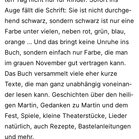
Auge fällt die Schrift: Sie ist nicht durch­ge­
hend schwarz, son­dern schwarz ist nur eine
Farbe unter vie­len, neben rot, grün, blau,
oran­ge … Und das bringt kei­ne Unruhe ins
Buch, son­dern ein­fach nur Farbe, die man
im grau­en November gut ver­tra­gen kann.
Das Buch ver­sam­melt vie­le eher kur­ze
Texte, die man ganz unab­hän­gig von­ein­an­
der lesen kann. Geschichten über den hei­li­
gen Martin, Gedanken zu Martin und dem
Fest, Spiele, klei­ne Theaterstücke, Lieder
natür­lich, auch Rezepte, Bastelanleitungen
und mehr.