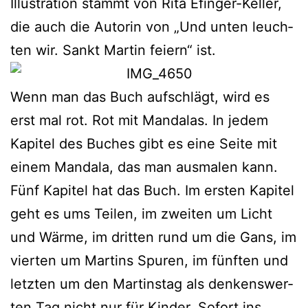
Illustration stammt von Rita Efinger-Keller,
die auch die Autorin von „Und unten leuch­
ten wir. Sankt Martin fei­ern“ ist.
Wenn man das Buch auf­schlägt, wird es
erst mal rot. Rot mit Mandalas. In jedem
Kapitel des Buches gibt es eine Seite mit
einem Mandala, das man aus­ma­len kann.
Fünf Kapitel hat das Buch. Im ers­ten Kapitel
geht es ums Teilen, im zwei­ten um Licht
und Wärme, im drit­ten rund um die Gans, im
vier­ten um Martins Spuren, im fünf­ten und
letz­ten um den Martinstag als den­kens­wer­
ten Tag nicht nur für Kinder. Sofort ins