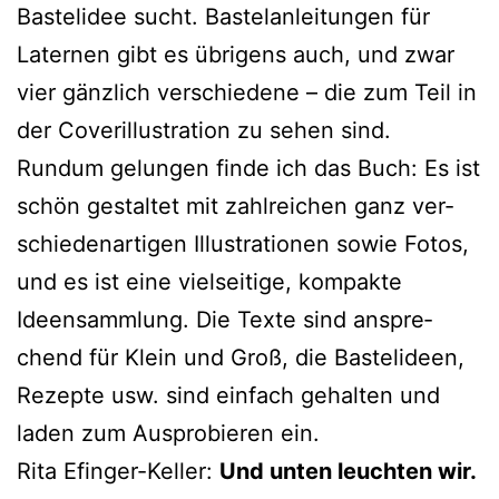
Bastelidee sucht. Bastelanleitungen für
Laternen gibt es übri­gens auch, und zwar
vier gänz­lich ver­schie­de­ne – die zum Teil in
der Coverillustration zu sehen sind.
Rundum gelun­gen fin­de ich das Buch: Es ist
schön gestal­tet mit zahl­rei­chen ganz ver­
schie­den­ar­ti­gen Illustrationen sowie Fotos,
und es ist eine viel­sei­ti­ge, kom­pak­te
Ideensammlung. Die Texte sind anspre­
chend für Klein und Groß, die Bastelideen,
Rezepte usw. sind ein­fach gehal­ten und
laden zum Ausprobieren ein.
Rita Efinger-Keller:
Und unten leuch­ten wir.