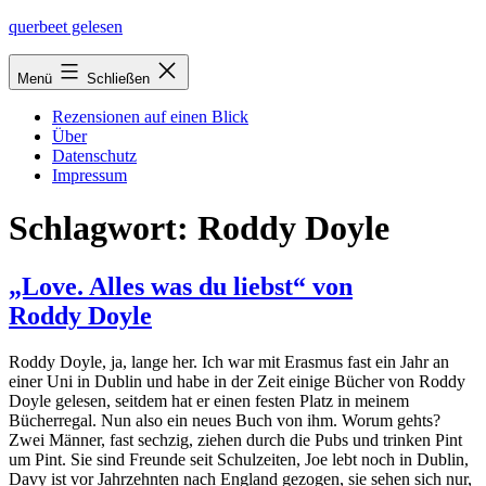
Zum
querbeet gelesen
Inhalt
springen
Menü
Schließen
Rezensionen auf einen Blick
Über
Datenschutz
Impressum
Schlagwort:
Roddy Doyle
„Love. Alles was du liebst“ von
Roddy Doyle
Roddy Doyle, ja, lan­ge her. Ich war mit Erasmus fast ein Jahr an
einer Uni in Dublin und habe in der Zeit eini­ge Bücher von Roddy
Doyle gele­sen, seit­dem hat er einen fes­ten Platz in mei­nem
Bücherregal. Nun also ein neu­es Buch von ihm. Worum gehts?
Zwei Männer, fast sech­zig, zie­hen durch die Pubs und trin­ken Pint
um Pint. Sie sind Freunde seit Schulzeiten, Joe lebt noch in Dublin,
Davy ist vor Jahrzehnten nach England gezo­gen, sie sehen sich nur,