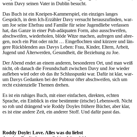
wenn Davy sei­nen Vater in Dublin besucht.
Das Buch ist ein Kneipen-Kammerspiel, ein ein­zi­ges lan­ges
Gespräch, in dem Ich-Erzähler Davy ver­sucht her­aus­zu­fin­den, war­
um Joe sei­ne Ehefrau und Familie für sei­ne Jugendliebe ver­las­sen
hat, das Ganze in einer Pub-adäqua­ten Form, also aus­schwei­fen,
abschwei­fen, wie­der­ho­len, blö­de Witze machen, auf­re­gen und abre­
gen, noch ein Pint oder nicht … Eingeflochten sind kür­ze­re und län­
ge­re Rückblenden aus Davys Leben: Frau, Kinder, Eltern, Arbeit,
Jugend und Älterwerden, Gesundheit, die Beziehung zu Joe.
Der Abend endet an einem ande­ren, beson­de­ren Ort, und man weiß
nicht, ob danach die Freundschaft zwi­schen Davy und Joe wie­der
auf­le­ben wird oder ob das ihr Schlusspunkt war. Dafür ist klar, war­
um Davys Gedanken bei der Pubtour öfter abschwei­fen, sich um
recht exis­ten­zi­el­le Themen drehen.
Es ist ein ruhi­ges Buch, mit einer ein­fa­chen, direk­ten, ech­ten
Sprache, ein Einblick in eine bestimm­te (iri­sche) Lebenswelt. Nicht
so roh und drän­gend wie Roddy Doyles frü­he­re Bücher, aber klar,
es ist eine ande­re Zeit, ein ande­rer Stoff. Und dafür passt das.
Roddy Doyle: Love. Alles was du liebst