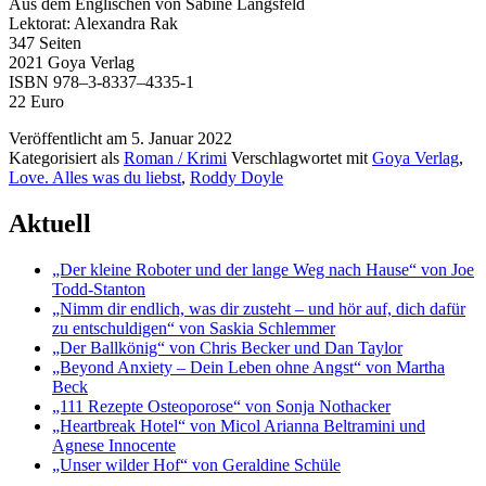
Aus dem Englischen von Sabine Längsfeld
Lektorat: Alexandra Rak
347 Seiten
2021 Goya Verlag
ISBN 978–3‑8337–4335‑1
22 Euro
Veröffentlicht am
5. Januar 2022
Kategorisiert als
Roman / Krimi
Verschlagwortet mit
Goya Verlag
,
Love. Alles was du liebst
,
Roddy Doyle
Aktuell
„Der kleine Roboter und der lange Weg nach Hause“ von Joe
Todd-Stanton
„Nimm dir endlich, was dir zusteht – und hör auf, dich dafür
zu entschuldigen“ von Saskia Schlemmer
„Der Ballkönig“ von Chris Becker und Dan Taylor
„Beyond Anxiety – Dein Leben ohne Angst“ von Martha
Beck
„111 Rezepte Osteoporose“ von Sonja Nothacker
„Heartbreak Hotel“ von Micol Arianna Beltramini und
Agnese Innocente
„Unser wilder Hof“ von Geraldine Schüle