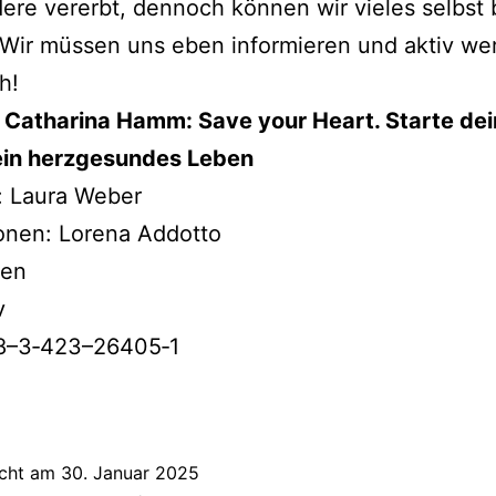
­re ver­erbt, den­noch kön­nen wir vie­les selbst
. Wir müs­sen uns eben infor­mie­ren und aktiv we
h!
 Catharina Hamm: Save your Heart. Starte dei
in herz­ge­sun­des Leben
: Laura Weber
tionen: Lorena Addotto
ten
v
8–3‑423–26405‑1
icht am
30. Januar 2025