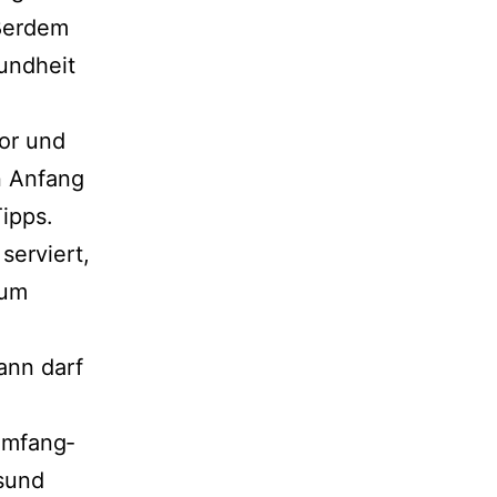
ußer­dem
undheit
or und
n Anfang
Tipps.
ser­viert,
zum
ann darf
 umfang­
esund