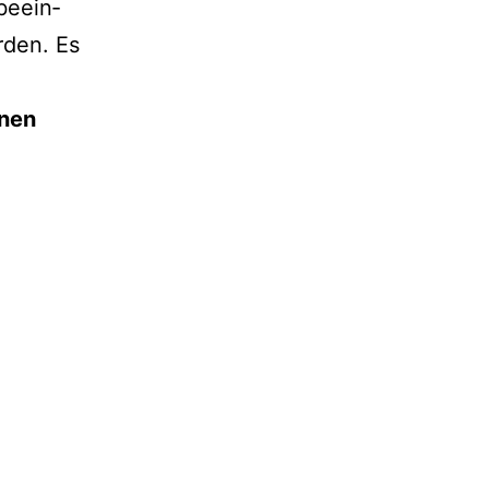
 beein­
r­den. Es
­nen