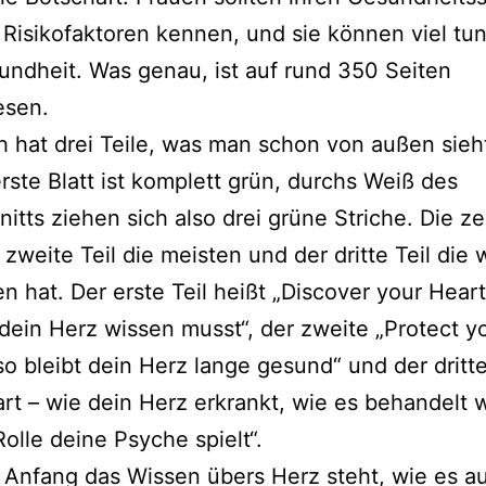
 Risikofaktoren ken­nen, und sie kön­nen viel tun
ndheit. Was genau, ist auf rund 350 Seiten
esen.
 hat drei Teile, was man schon von außen sieh
rs­te Blatt ist kom­plett grün, durchs Weiß des
tts zie­hen sich also drei grü­ne Striche. Die ze
zwei­te Teil die meis­ten und der drit­te Teil die
en hat. Der ers­te Teil heißt „Discover your Hear
dein Herz wis­sen musst“, der zwei­te „Protect y
so bleibt dein Herz lan­ge gesund“ und der drit­t
rt – wie dein Herz erkrankt, wie es behan­delt 
olle dei­ne Psyche spielt“.
Anfang das Wissen übers Herz steht, wie es auf