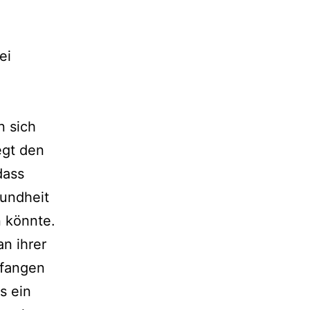
ei
n sich
egt den
dass
sundheit
 könn­te.
an ihrer
 fan­gen
s ein