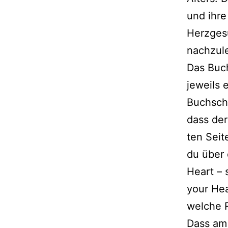
und ihre
Herzgesu
nachzul
Das Buch
jeweils e
Buchschni
dass der 
ten Seit
du über 
Heart – 
your Hea
wel­che R
Dass am 