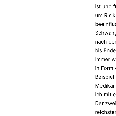
ist und f
um Risik
beein­flu
Schwange
nach der
bis Ende 
Immer wie
in Form
Beispiel
Medikame
ich mit 
Der zwei
reichs­t