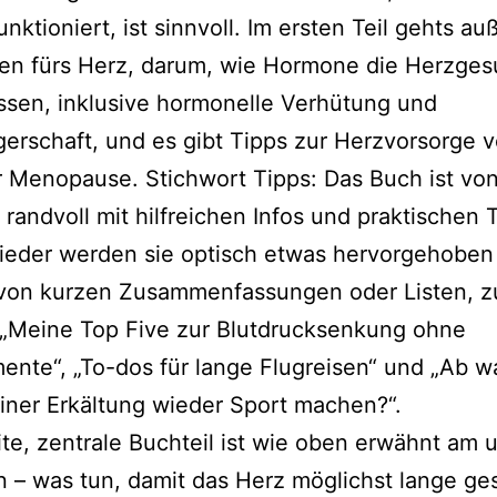
unk­tio­niert, ist sinn­voll. Im ers­ten Teil gehts a
en fürs Herz, dar­um, wie Hormone die Herzges
s­sen, inklu­si­ve hor­mo­nel­le Verhütung und
rschaft, und es gibt Tipps zur Herzvorsorge v
 Menopause. Stichwort Tipps: Das Buch ist vo
rand­voll mit hilf­rei­chen Infos und prak­ti­schen 
­der wer­den sie optisch etwas her­vor­ge­ho­ben 
 von kur­zen Zusammenfassungen oder Listen, 
 „Meine Top Five zur Blutdrucksenkung ohne
nte“, „To-dos für lan­ge Flugreisen“ und „Ab w
einer Erkältung wie­der Sport machen?“.
­te, zen­tra­le Buchteil ist wie oben erwähnt am
en – was tun, damit das Herz mög­lichst lan­ge g