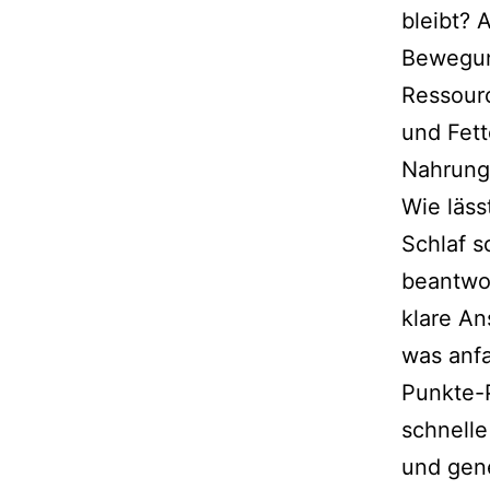
bleibt? 
Bewegung
Ressourc
und Fett
Nahrungs
Wie läss
Schlaf s
beant­wo
kla­re A
was anfa
Punkte-P
schnel­l
und gene