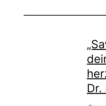
„Sa
dei
her
Dr.