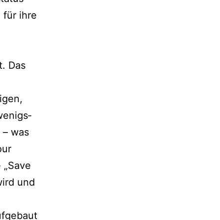
 für ihre
t. Das
i­gen,
 wenigs­
t – was
our
e „Save
wird und
­ge­baut