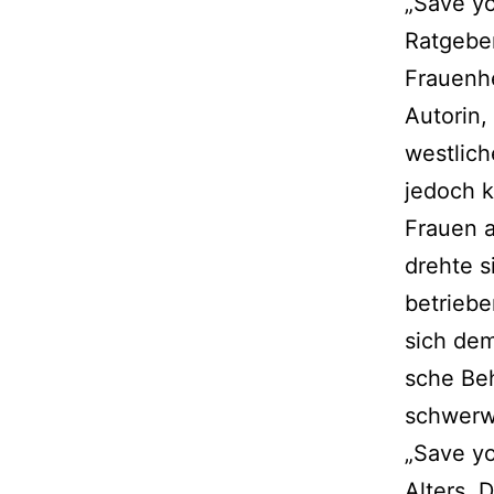
„Save yo
Ratgebe
Frauenhe
Autorin,
west­li­
jedoch k
Frauen a
dreh­te 
betrie­b
sich dem
sche Be
schwer­w
„Save yo
Alters. 