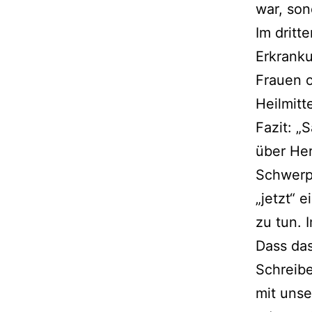
war, son
Im drit­t
Erkrank
Frauen o
Heilmitte
Fazit: „
über Her
Schwerpu
„jetzt“ 
zu tun. 
Dass das
Schreibe:
mit unse