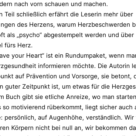
­dern nach vorn schau­en und machen.
en Teil schließ­lich erfährt die Leserin mehr über
ungen des Herzens, war­um Herzbeschwerden b
ft als „psycho“ abge­stem­pelt wer­den und über
l fürs Herz.
Save your Heart“ ist ein Rundumpaket, wenn ma
zgesundheit infor­mie­ren möch­te. Die Autorin l
nkt auf Prävention und Vorsorge, sie betont, 
ein guter Zeitpunkt ist, um etwas für die Herzge
Im Buch gibt sie etli­che Anreize, wo man star­ten
 so moti­vie­rend rüber­kommt, liegt sicher auch 
 per­sön­lich, auf Augenhöhe, ver­ständ­lich. Wir
­ren Körpern nicht bei null an, wir bekom­men da