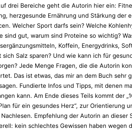
Auf drei Bereiche geht die Autorin hier ein: Fitn
, herz­ge­sun­de Ernährung und Stärkung der e
en. Welcher Sport darfs sein? Welche Kohlenh
e sind gut, war­um sind Proteine so wich­tig? Was
ergänzungsmitteln, Koffein, Energydrinks, Sof
t sich Salz spa­ren? Und wie kann ich für gesun­
or­gen? Jede Menge Fragen, die die Autorin kon­
r­tet. Das ist etwas, das mir an dem Buch sehr ge
nsagen. Fundierte Infos und Tipps, mit denen ma
n­gen kann. Am Ende die­ses Teils kommt der „1
lan für ein gesun­des Herz“, zur Orientierung u
e Nachlesen. Empfehlung der Autorin an die­ser S
­rell: kein schlech­tes Gewissen haben wegen 