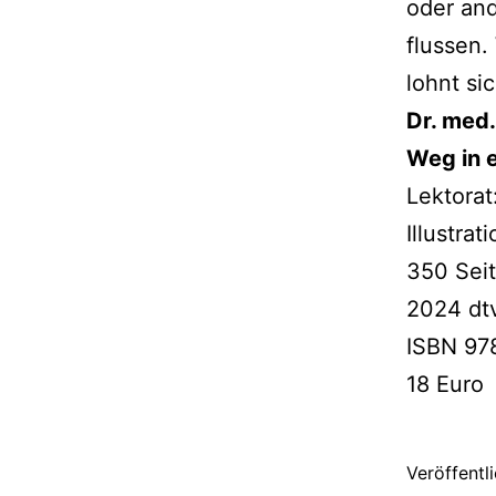
oder ande
flus­sen
lohnt sic
Dr. med.
Weg in e
Lektorat
Illustra
350 Sei
2024 dt
ISBN 97
18 Euro
Veröffentl