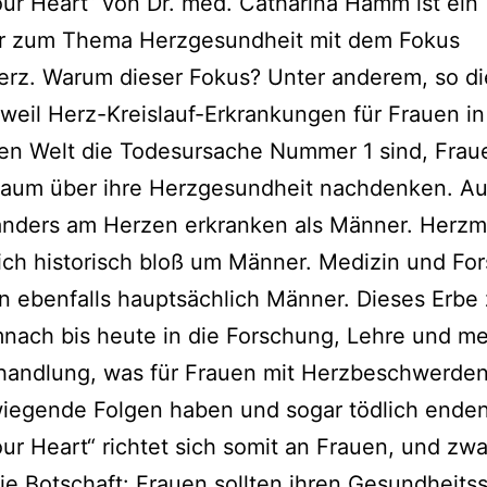
ur Heart“ von Dr. med. Catharina Hamm ist ein
r zum Thema Herzgesundheit mit dem Fokus
rz. Warum die­ser Fokus? Unter ande­rem, so di
 weil Herz-Kreislauf-Erkrankungen für Frauen in
chen Welt die Todesursache Nummer 1 sind, Frau
aum über ihre Herzgesundheit nach­den­ken. Au
nders am Herzen erkran­ken als Männer. Herzm
sich his­to­risch bloß um Männer. Medizin und F
en eben­falls haupt­säch­lich Männer. Dieses Erbe 
­nach bis heu­te in die Forschung, Lehre und medi
handlung, was für Frauen mit Herzbeschwerde
ie­gen­de Folgen haben und sogar töd­lich ende
ur Heart“ rich­tet sich somit an Frauen, und zwa
Die Botschaft: Frauen soll­ten ihren Gesundheits