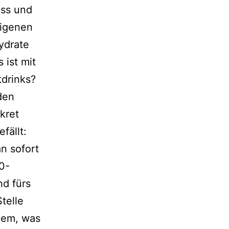
ess und
ige­nen
ydrate
 ist mit
tdrinks?
den
kret
fällt:
n sofort
0-
nd fürs
telle
dem, was