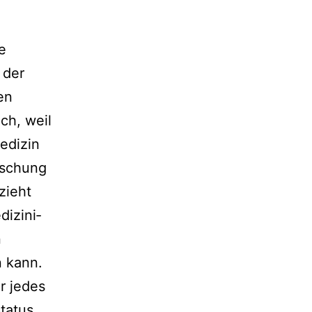
e
 der
en
ch, weil
edizin
orschung
zieht
­zi­ni­
n
n kann.
r jedes
status