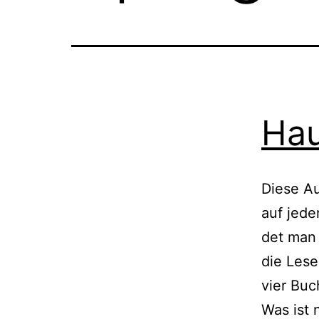
Hau
Diese Aus
auf jede
det man l
die Lese
vier Buc
Was ist 