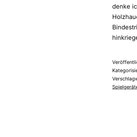
den­ke i
Holzhaue
Bindestr
hinkrieg
Veröffentl
Kategorisi
Verschlag
Spielgerät