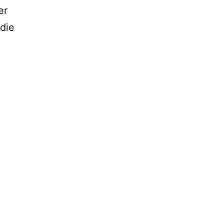
er
 die