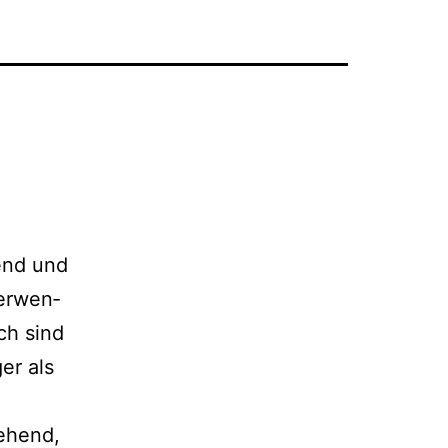
rend und
er­wen­
ich sind
er als
e­hend,