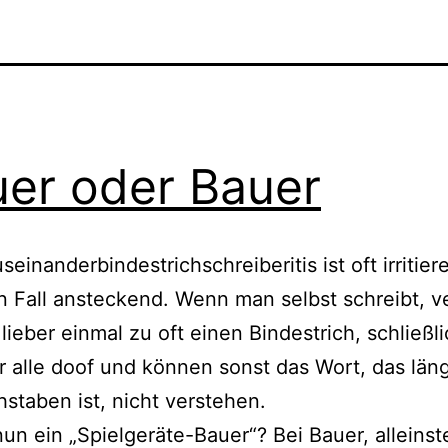
er oder Bauer
einanderbindestrichschreiberitis ist oft irri­tie­
n Fall anste­ckend. Wenn man selbst schreibt, v
ie­ber ein­mal zu oft einen Bindestrich, schließ­l
r alle doof und kön­nen sonst das Wort, das län­g
hstaben ist, nicht verstehen.
nun ein „Spielgeräte-Bauer“? Bei Bauer, allein­st