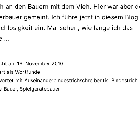
ch an den Bauern mit dem Vieh. Hier war aber d
rbauer gemeint. Ich füh­re jetzt in die­sem Blog
ichlosigkeit ein. Mal sehen, wie lan­ge ich das
e …
icht am
19. November 2010
ert als
Wortfunde
wortet mit
Auseinanderbindestrichschreiberitis
,
Bindestrich
,
e-Bauer
,
Spielgerätebauer