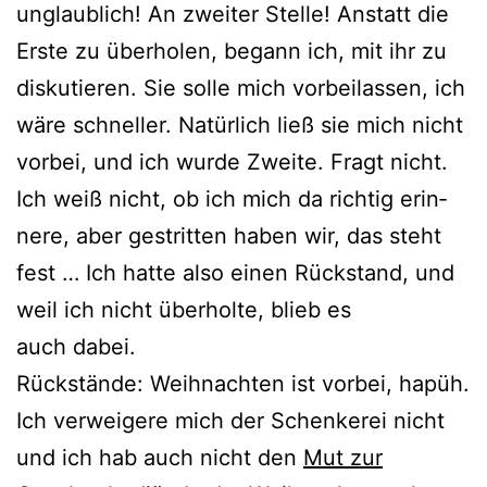
unglaub­lich! An zwei­ter Stelle! Anstatt die
Erste zu über­ho­len, begann ich, mit ihr zu
dis­ku­tie­ren. Sie sol­le mich vor­bei­las­sen, ich
wäre schnel­ler. Natürlich ließ sie mich nicht
vor­bei, und ich wur­de Zweite. Fragt nicht.
Ich weiß nicht, ob ich mich da rich­tig erin­
ne­re, aber gestrit­ten haben wir, das steht
fest … Ich hat­te also einen Rückstand, und
weil ich nicht über­hol­te, blieb es
auch dabei.
Rückstände: Weihnachten ist vor­bei, hapüh.
Ich ver­wei­ge­re mich der Schenkerei nicht
und ich hab auch nicht den
Mut zur