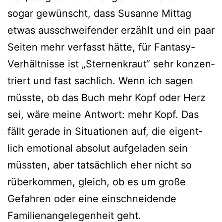
sogar gewünscht, dass Susanne Mittag
etwas aus­schwei­fen­der erzählt und ein paar
Seiten mehr ver­fasst hät­te, für Fantasy-
Verhältnisse ist „Sternenkraut“ sehr kon­zen­
triert und fast sach­lich. Wenn ich sagen
müss­te, ob das Buch mehr Kopf oder Herz
sei, wäre mei­ne Antwort: mehr Kopf. Das
fällt gera­de in Situationen auf, die eigent­
lich emo­tio­nal abso­lut auf­ge­la­den sein
müss­ten, aber tat­säch­lich eher nicht so
rüber­kom­men, gleich, ob es um gro­ße
Gefahren oder eine ein­schnei­den­de
Familienangelegenheit geht.