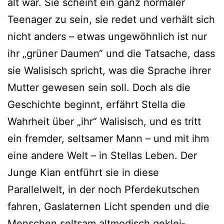
alt war. Sie scheint ein ganz nor­ma­ler
Teenager zu sein, sie redet und ver­hält sich
nicht anders – etwas unge­wöhn­lich ist nur
ihr „grü­ner Daumen“ und die Tatsache, dass
sie Walisisch spricht, was die Sprache ihrer
Mutter gewe­sen sein soll. Doch als die
Geschichte beginnt, erfährt Stella die
Wahrheit über „ihr“ Walisisch, und es tritt
ein frem­der, selt­sa­mer Mann – und mit ihm
eine ande­re Welt – in Stellas Leben. Der
Junge Kian ent­führt sie in die­se
Parallelwelt, in der noch Pferdekutschen
fah­ren, Gaslaternen Licht spen­den und die
Menschen selt­sam alt­mo­disch geklei­