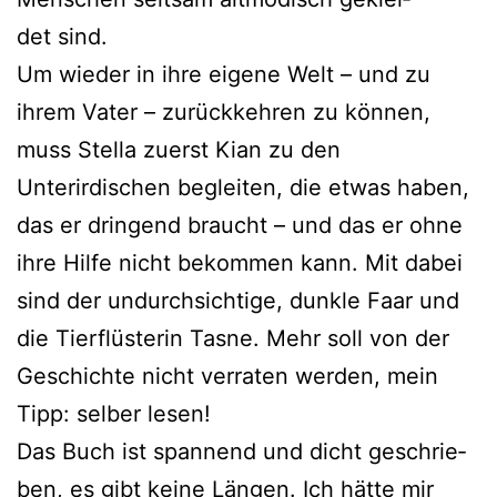
det sind.
Um wie­der in ihre eige­ne Welt – und zu
ihrem Vater – zurück­keh­ren zu kön­nen,
muss Stella zuerst Kian zu den
Unterirdischen beglei­ten, die etwas haben,
das er drin­gend braucht – und das er ohne
ihre Hilfe nicht bekom­men kann. Mit dabei
sind der undurch­sich­ti­ge, dunk­le Faar und
die Tierflüsterin Tasne. Mehr soll von der
Geschichte nicht ver­ra­ten wer­den, mein
Tipp: sel­ber lesen!
Das Buch ist span­nend und dicht geschrie­
ben, es gibt kei­ne Längen. Ich hät­te mir