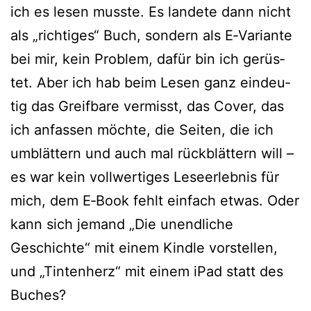
ich es lesen muss­te. Es lan­de­te dann nicht
als „rich­ti­ges“ Buch, son­dern als E‑Variante
bei mir, kein Problem, dafür bin ich gerüs­
tet. Aber ich hab beim Lesen ganz ein­deu­
tig das Greifbare ver­misst, das Cover, das
ich anfas­sen möch­te, die Seiten, die ich
umblät­tern und auch mal rück­blät­tern will –
es war kein voll­wer­ti­ges Leseerlebnis für
mich, dem E‑Book fehlt ein­fach etwas. Oder
kann sich jemand „Die unend­li­che
Geschichte“ mit einem Kindle vor­stel­len,
und „Tintenherz“ mit einem iPad statt des
Buches?