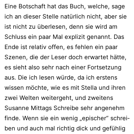
Eine Botschaft hat das Buch, wel­che, sage
ich an die­ser Stelle natür­lich nicht, aber sie
ist nicht zu über­le­sen, denn sie wird am
Schluss ein paar Mal expli­zit genannt. Das
Ende ist rela­tiv offen, es feh­len ein paar
Szenen, die der Leser doch erwar­tet hät­te,
es sieht also sehr nach einer Fortsetzung
aus. Die ich lesen wür­de, da ich ers­tens
wis­sen möch­te, wie es mit Stella und ihren
zwei Welten wei­ter­geht, und zwei­tens
Susanne Mittags Schreibe sehr ange­nehm
fin­de. Wenn sie ein wenig „epi­scher“ schrei­
ben und auch mal rich­tig dick und gefüh­lig