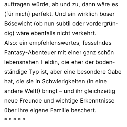
auf­tra­gen wür­de, ab und zu, dann wäre es
(für mich) per­fekt. Und ein wirk­lich böser
Bösewicht (ob nun sub­til oder vor­der­grün­
dig) wäre eben­falls nicht verkehrt.
Also: ein emp­feh­lens­wer­tes, fes­seln­des
Fantasy-Abenteuer mit einer ganz schön
lebens­na­hen Heldin, die eher der boden­
stän­di­ge Typ ist, aber eine beson­de­re Gabe
hat, die sie in Schwierigkeiten (in eine
ande­re Welt!) bringt – und ihr gleich­zei­tig
neue Freunde und wich­ti­ge Erkenntnisse
über ihre eige­ne Familie beschert.
* * * * *