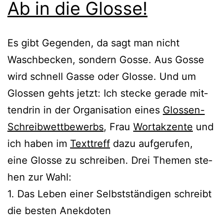
Ab in die Glosse!
Es gibt Gegenden, da sagt man nicht
Waschbecken, son­dern Gosse. Aus Gosse
wird schnell Gasse oder Glosse. Und um
Glossen gehts jetzt: Ich ste­cke gera­de mit­
ten­drin in der Organisation eines
Glossen-
Schreibwettbewerbs
, Frau
Wortakzente
und
ich haben im
Texttreff
dazu auf­ge­ru­fen,
eine Glosse zu schrei­ben. Drei Themen ste­
hen zur Wahl:
1. Das Leben einer Selbstständigen schreibt
die bes­ten Anekdoten