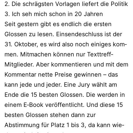
2. Die schrägs­ten Vorlagen lie­fert die Politik
3. Ich seh mich schon in 20 Jahren
Seit ges­tern gibt es end­lich die ers­ten
Glossen zu lesen. Einsendeschluss ist der
31. Oktober, es wird also noch eini­ges kom­
men. Mitmachen kön­nen nur Texttreff-
Mitglieder. Aber kom­men­tie­ren und mit dem
Kommentar net­te Preise gewin­nen – das
kann jede und jeder. Eine Jury wählt am
Ende die 15 bes­ten Glossen. Die wer­den in
einem E‑Book ver­öf­fent­licht. Und die­se 15
bes­ten Glossen ste­hen dann zur
Abstimmung für Platz 1 bis 3, da kann wie­