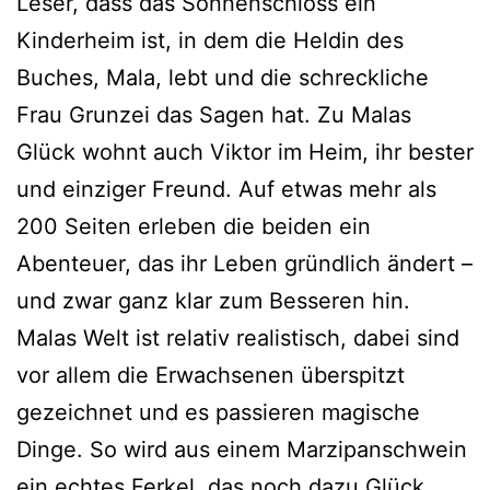
Leser, dass das Sonnenschloss ein
Kinderheim ist, in dem die Heldin des
Buches, Mala, lebt und die schreck­li­che
Frau Grunzei das Sagen hat. Zu Malas
Glück wohnt auch Viktor im Heim, ihr bes­ter
und ein­zi­ger Freund. Auf etwas mehr als
200 Seiten erle­ben die bei­den ein
Abenteuer, das ihr Leben gründ­lich ändert –
und zwar ganz klar zum Besseren hin.
Malas Welt ist rela­tiv rea­lis­tisch, dabei sind
vor allem die Erwachsenen über­spitzt
gezeich­net und es pas­sie­ren magi­sche
Dinge. So wird aus einem Marzipanschwein
ein ech­tes Ferkel, das noch dazu Glück