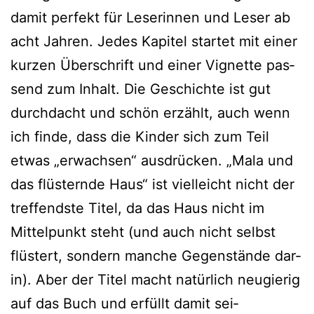
damit per­fekt für Leserinnen und Leser ab
acht Jahren. Jedes Kapitel star­tet mit einer
kur­zen Überschrift und einer Vignette pas­
send zum Inhalt. Die Geschichte ist gut
durch­dacht und schön erzählt, auch wenn
ich fin­de, dass die Kinder sich zum Teil
etwas „erwach­sen“ aus­drü­cken. „Mala und
das flüs­tern­de Haus“ ist viel­leicht nicht der
tref­fends­te Titel, da das Haus nicht im
Mittelpunkt steht (und auch nicht selbst
flüs­tert, son­dern man­che Gegenstände dar­
in). Aber der Titel macht natür­lich neu­gie­rig
auf das Buch und erfüllt damit sei­