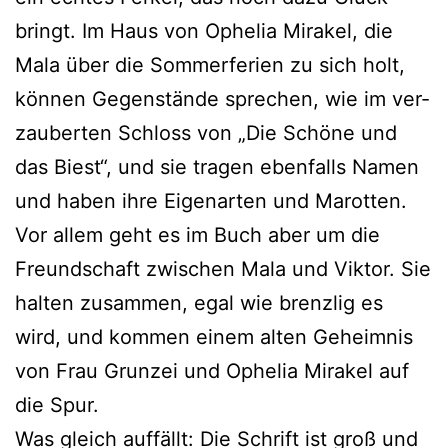
bringt. Im Haus von Ophelia Mirakel, die
Mala über die Sommerferien zu sich holt,
kön­nen Gegenstände spre­chen, wie im ver­
zau­ber­ten Schloss von „Die Schöne und
das Biest“, und sie tra­gen eben­falls Namen
und haben ihre Eigenarten und Marotten.
Vor allem geht es im Buch aber um die
Freundschaft zwi­schen Mala und Viktor. Sie
hal­ten zusam­men, egal wie brenz­lig es
wird, und kom­men einem alten Geheimnis
von Frau Grunzei und Ophelia Mirakel auf
die Spur.
Was gleich auf­fällt: Die Schrift ist groß und