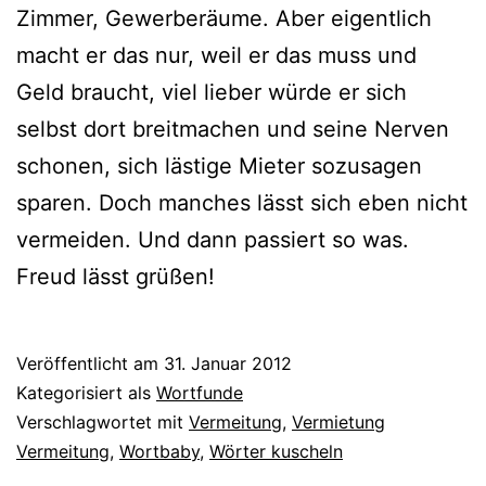
Zimmer, Gewerberäume. Aber eigent­lich
macht er das nur, weil er das muss und
Geld braucht, viel lie­ber wür­de er sich
selbst dort breit­ma­chen und sei­ne Nerven
scho­nen, sich läs­ti­ge Mieter sozu­sa­gen
spa­ren. Doch man­ches lässt sich eben nicht
ver­mei­den. Und dann pas­siert so was.
Freud lässt grüßen!
Veröffentlicht am
31. Januar 2012
Kategorisiert als
Wortfunde
Verschlagwortet mit
Vermeitung
,
Vermietung
Vermeitung
,
Wortbaby
,
Wörter kuscheln