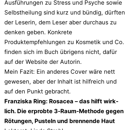
Ausführungen zu Stress und Psyche sowie
Selbstheilung sind kurz und bün­dig, dürf­ten
der Leserin, dem Leser aber durch­aus zu
den­ken geben. Konkrete
Produktempfehlungen zu Kosmetik und Co.
fin­den sich im Buch übri­gens nicht, dafür
auf der Website der Autorin.
Mein Fazit: Ein ande­res Cover wäre nett
gewe­sen, aber der Inhalt ist hilf­reich und
auf den Punkt gebracht.
Franziska Ring: Rosacea – das hilft wirk­
lich. Die erprob­te 3‑Raum-Methode gegen
Rötungen, Pusteln und bren­nen­de Haut