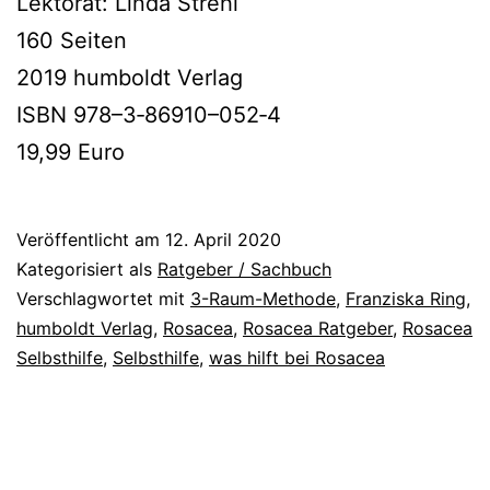
Lektorat: Linda Strehl
160 Seiten
2019 hum­boldt Verlag
ISBN 978–3‑86910–052‑4
19,99 Euro
Veröffentlicht am
12. April 2020
Kategorisiert als
Ratgeber / Sachbuch
Verschlagwortet mit
3-Raum-Methode
,
Franziska Ring
,
humboldt Verlag
,
Rosacea
,
Rosacea Ratgeber
,
Rosacea
Selbsthilfe
,
Selbsthilfe
,
was hilft bei Rosacea