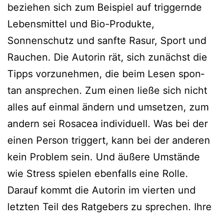
bezie­hen sich zum Beispiel auf trig­gern­de
Lebensmittel und Bio-Produkte,
Sonnenschutz und sanf­te Rasur, Sport und
Rauchen. Die Autorin rät, sich zunächst die
Tipps vor­zu­neh­men, die beim Lesen spon­
tan anspre­chen. Zum einen lie­ße sich nicht
alles auf ein­mal ändern und umset­zen, zum
andern sei Rosacea indi­vi­du­ell. Was bei der
einen Person trig­gert, kann bei der ande­ren
kein Problem sein. Und äuße­re Umstände
wie Stress spie­len eben­falls eine Rolle.
Darauf kommt die Autorin im vier­ten und
letz­ten Teil des Ratgebers zu spre­chen. Ihre