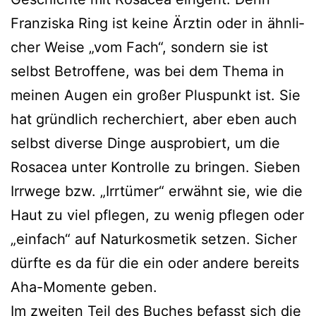
Franziska Ring ist kei­ne Ärztin oder in ähn­li­
cher Weise „vom Fach“, son­dern sie ist
selbst Betroffene, was bei dem Thema in
mei­nen Augen ein gro­ßer Pluspunkt ist. Sie
hat gründ­lich recher­chiert, aber eben auch
selbst diver­se Dinge aus­pro­biert, um die
Rosacea unter Kontrolle zu brin­gen. Sieben
Irrwege bzw. „Irrtümer“ erwähnt sie, wie die
Haut zu viel pfle­gen, zu wenig pfle­gen oder
„ein­fach“ auf Naturkosmetik set­zen. Sicher
dürf­te es da für die ein oder ande­re bereits
Aha-Momente geben.
Im zwei­ten Teil des Buches befasst sich die