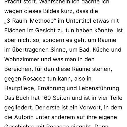
Pracht stört. Wahrscheinlich dach­te ich
wegen die­ses Bildes kurz, dass die
„3‑Raum-Methode“ im Untertitel etwas mit
Flächen im Gesicht zu tun haben könn­te. Ist
aber nicht so, son­dern es geht um Räume
im über­tra­ge­nen Sinne, um Bad, Küche und
Wohnzimmer und was man in den
Bereichen, für den die­se Räume ste­hen,
gegen Rosacea tun kann, also in
Hautpflege, Ernährung und Lebensführung.
Das Buch hat 160 Seiten und ist in vier Teile
geglie­dert. Der ers­te ist ein Vorwort, in dem
die Autorin unter ande­rem auf ihre eige­ne
Geschichte mit Rosacea ein­geht. Denn