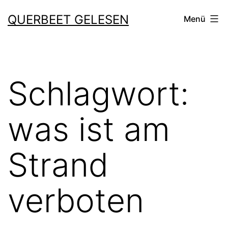
Zum
QUERBEET GELESEN
Menü
Inhalt
springen
Schlagwort:
was ist am
Strand
verboten