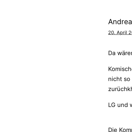
Andre
20. April 
Da wären
Komische
nicht so
zurüchkh
LG und w
Die Kom