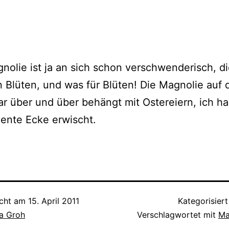
nolie ist ja an sich schon ver­schwen­de­risch, di
n Blüten, und was für Blüten! Die Magnolie auf
r über und über behängt mit Ostereiern, ich h
en­te Ecke erwischt.
icht am
15. April 2011
Kategorisiert
a Groh
Verschlagwortet mit
Ma