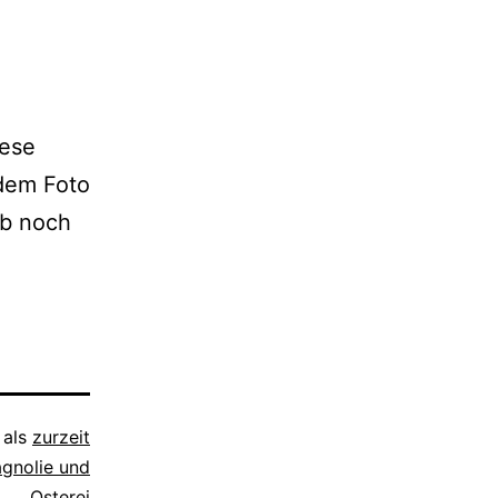
e­se
 dem Foto
ab noch
 als
zurzeit
gnolie und
Osterei