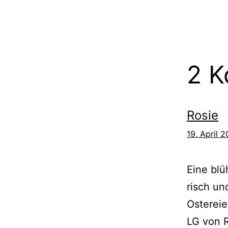
2 
Rosie
19. April 
Eine blü
risch un
Ostereie
LG von 