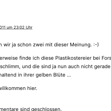
a
2011 um 23:02 Uhr
 wir ja schon zwei mit die­ser Meinung. :-)
rweise fin­de ich die­se Plastikostereier bei For
 schlimm, und die sind ja nun auch nicht gera­de
al­tend in ihrer gel­ben Blüte …
ill­kom­men hier.
mentare sind geschlossen.