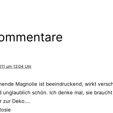
Kommentare
2011 um 13:04 Uhr
­hen­de Magnolie ist beein­dru­ckend, wirkt ver­s
d unglaub­lich schön. Ich den­ke mal, sie braucht
r zur Deko.…
Rosie