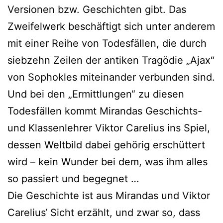
Versionen bzw. Geschichten gibt. Das
Zweifelwerk beschäf­tigt sich unter ande­rem
mit einer Reihe von Todesfällen, die durch
sieb­zehn Zeilen der anti­ken Tragödie „Ajax“
von Sophokles mit­ein­an­der ver­bun­den sind.
Und bei den „Ermittlungen“ zu die­sen
Todesfällen kommt Mirandas Geschichts-
und Klassenlehrer Viktor Carelius ins Spiel,
des­sen Weltbild dabei gehö­rig erschüt­tert
wird – kein Wunder bei dem, was ihm alles
so pas­siert und begegnet …
Die Geschichte ist aus Mirandas und Viktor
Carelius‘ Sicht erzählt, und zwar so, dass