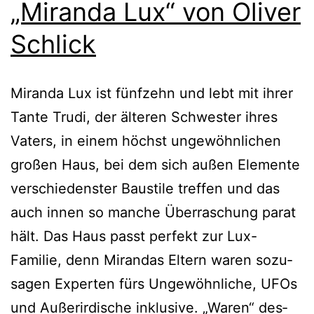
„Miranda Lux“ von Oliver
Schlick
Miranda Lux ist fünf­zehn und lebt mit ihrer
Tante Trudi, der älte­ren Schwester ihres
Vaters, in einem höchst unge­wöhn­li­chen
gro­ßen Haus, bei dem sich außen Elemente
ver­schie­dens­ter Baustile tref­fen und das
auch innen so man­che Überraschung parat
hält. Das Haus passt per­fekt zur Lux-
Familie, denn Mirandas Eltern waren sozu­
sa­gen Experten fürs Ungewöhnliche, UFOs
und Außerirdische inklu­si­ve. „Waren“ des­