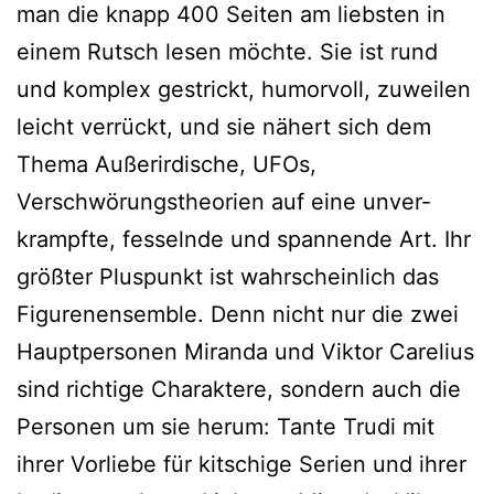
man die knapp 400 Seiten am liebs­ten in
einem Rutsch lesen möch­te. Sie ist rund
und kom­plex gestrickt, humor­voll, zuwei­len
leicht ver­rückt, und sie nähert sich dem
Thema Außerirdische, UFOs,
Verschwörungstheorien auf eine unver­
krampf­te, fes­seln­de und span­nen­de Art. Ihr
größ­ter Pluspunkt ist wahr­schein­lich das
Figurenensemble. Denn nicht nur die zwei
Hauptpersonen Miranda und Viktor Carelius
sind rich­ti­ge Charaktere, son­dern auch die
Personen um sie her­um: Tante Trudi mit
ihrer Vorliebe für kit­schi­ge Serien und ihrer