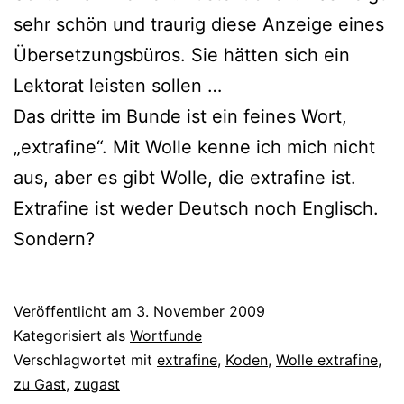
sehr schön und trau­rig die­se Anzeige eines
Übersetzungsbüros. Sie hät­ten sich ein
Lektorat leis­ten sollen …
Das drit­te im Bunde ist ein fei­nes Wort,
„extra­fi­ne“. Mit Wolle ken­ne ich mich nicht
aus, aber es gibt Wolle, die extra­fi­ne ist.
Extrafine ist weder Deutsch noch Englisch.
Sondern?
Veröffentlicht am
3. November 2009
Kategorisiert als
Wortfunde
Verschlagwortet mit
extrafine
,
Koden
,
Wolle extrafine
,
zu Gast
,
zugast