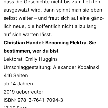
dass die Geschichte nicht bis zum Letzten
aus­ge­walzt wird, dann spinnt man sie eben
selbst wei­ter – und freut sich auf eine gänz­
lich neue, die hof­fent­lich nicht all­zu lang
auf sich war­ten lässt.
Christian Handel: Becoming Elektra. Sie
bestim­men, wer du bist
Lektorat: Emily Huggins
Umschlaggestaltung: Alexander Kopainski
416 Seiten
ab 14 Jahren
2019 ueberreuter
ISBN: 978–3‑7641–7094‑3