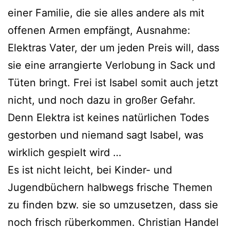
einer Familie, die sie alles ande­re als mit
offe­nen Armen emp­fängt, Ausnahme:
Elektras Vater, der um jeden Preis will, dass
sie eine arran­gier­te Verlobung in Sack und
Tüten bringt. Frei ist Isabel somit auch jetzt
nicht, und noch dazu in gro­ßer Gefahr.
Denn Elektra ist kei­nes natür­li­chen Todes
gestor­ben und nie­mand sagt Isabel, was
wirk­lich gespielt wird …
Es ist nicht leicht, bei Kinder- und
Jugendbüchern halb­wegs fri­sche Themen
zu fin­den bzw. sie so umzu­set­zen, dass sie
noch frisch rüber­kom­men. Christian Handel